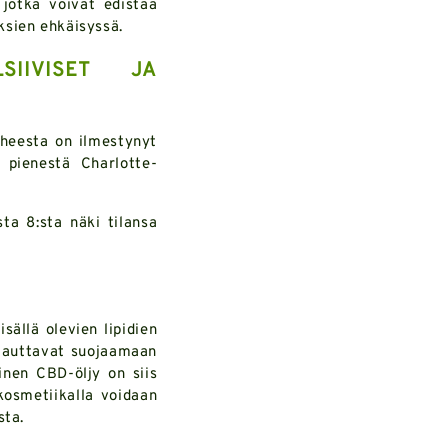
jotka voivat edistää
ksien ehkäisyssä.
IIVISET JA
iheesta on ilmestynyt
o pienestä Charlotte-
ta 8:sta näki tilansa
ällä olevien lipidien
t auttavat suojaamaan
inen CBD-öljy on siis
kosmetiikalla voidaan
sta.