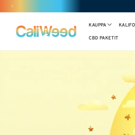
huomiotta
ja siirry
sisältöön
KAUPPA
KALIF
CBD PAKETIT