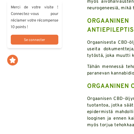
myös aivohalvausten
Merci de votre visite !
neurogeneesiä, mikä 
Connectez-vous pour
ORGAANINE
réclamer votre récompense
10 points !
ANTIEPILEPTI
Se connecter
Orgaanisesta CBD-ölj
useita dokumentteja,
tytöstä, joka muutti 
Tähän mennessä tehdy
paranevan kannabidiol
ORGAANINEN C
Orgaanisen CBD-öljyn
tuotantoa, jotka sää
epidermistä mahdolli
looginen ja ennen ka
myös torjua tehokkaas