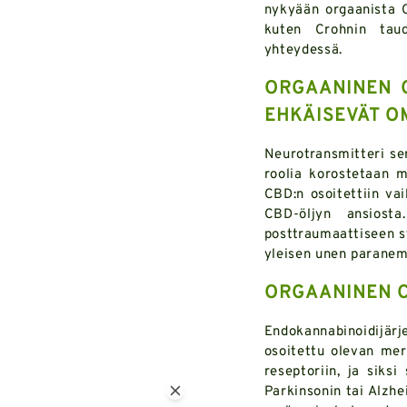
nykyään orgaanista CB
kuten Crohnin taudi
yhteydessä.
ORGAANINEN C
EHKÄISEVÄT O
Neurotransmitteri ser
roolia korostetaan m
CBD:n osoitettiin vai
CBD-öljyn ansiosta
posttraumaattiseen st
yleisen unen paranem
ORGAANINEN C
Endokannabinoidijär
osoitettu olevan mer
reseptoriin, ja siksi
Parkinsonin tai Alzhe