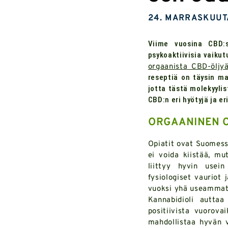
24. MARRASKUUT
Viime vuosina CBD:s
psykoaktiivisia vaiku
orgaanista CBD-öljy
reseptiä on täysin ma
jotta tästä molekyylis
CBD:n eri hyötyjä ja er
ORGAANINEN C
Opiatit ovat Suomess
ei voida kiistää, mut
liittyy hyvin usei
fysiologiset vauriot 
vuoksi yhä useammat 
Kannabidioli autta
positiivista vuorova
mahdollistaa hyvän v