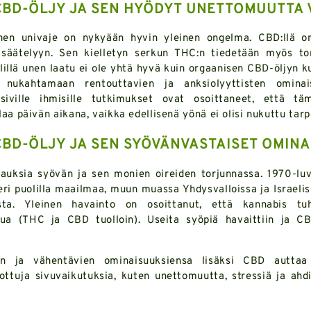
BD-ÖLJY JA SEN HYÖDYT UNETTOMUUTTA 
nen univaje on nykyään hyvin yleinen ongelma. CBD:llä o
n säätelyyn. Sen kielletyn serkun THC:n tiedetään myös to
lillä unen laatu ei ole yhtä hyvä kuin orgaanisen CBD-öljyn 
a nukahtamaan rentouttavien ja anksiolyyttisten ominais
siville ihmisille tutkimukset ovat osoittaneet, että tä
laa päivän aikana, vaikka edellisenä yönä ei olisi nukuttu tarp
BD-ÖLJY JA SEN SYÖVÄNVASTAISET OMIN
pauksia syövän ja sen monien oireiden torjunnassa. 1970-luv
eri puolilla maailmaa, muun muassa Yhdysvalloissa ja Israeli
a. Yleinen havainto on osoittanut, että kannabis tu
ua (THC ja CBD tuolloin). Useita syöpiä havaittiin ja CB
en ja vähentävien ominaisuuksiensa lisäksi CBD autt
ottuja sivuvaikutuksia, kuten unettomuutta, stressiä ja ahdi