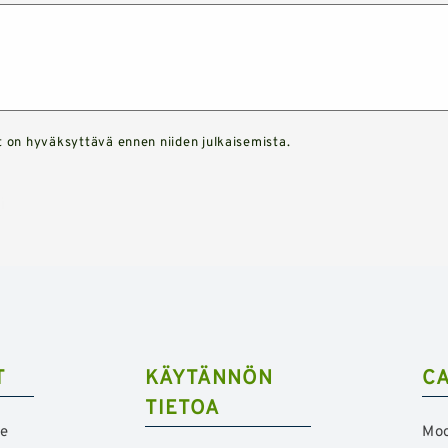
on hyväksyttävä ennen niiden julkaisemista.
T
KÄYTÄNNÖN
C
TIETOA
te
Mo