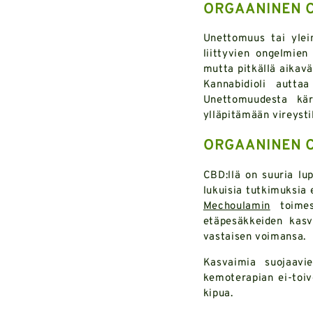
ORGAANINEN C
Unettomuus tai ylei
liittyvien ongelmie
mutta pitkällä aikavä
Kannabidioli autta
Unettomuudesta kär
ylläpitämään vireysti
ORGAANINEN C
CBD:llä on suuria lu
lukuisia tutkimuksia 
Mechoulamin
toimest
etäpesäkkeiden kasv
vastaisen voimansa.
Kasvaimia suojaavi
kemoterapian ei-toiv
kipua.