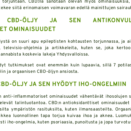
 torjuntaan. CBD:llä sanotaan olevan myös ominaisuuksia, 
tekee siitä erinomaisen voimavaran edellä mainittujen sairau
N CBD-ÖLJY JA SEN ANTIKONVULS
SET OMINAISUUDET
ystä on suuri apu epileptisten kohtausten torjunnassa, ja a
 televisio-ohjelmia ja artikkeleita, kuten se, joka kerto
kannabista koskevia lakeja Yhdysvalloissa.
t tutkimukset ovat enemmän kuin lupaavia, sillä 7 potilas
in ja orgaanisen CBD-öljyn ansiosta.
BD-ÖLJY JA SEN HYÖDYT IHO-ONGELMIIN
 anti-inflammatoriset ominaisuudet vähentävät ihosolujen sis
televät talintuotantoa. CBD:n antioksidanttiset ominaisuude
silta ympäristön rasituksilta, kuten ilmansaasteilta. Orgaan
ikkea luonnollinen tapa torjua kuivaa ihoa ja aknea. Luomu
ti iho-ongelmia, kuten psoriaasia, punoitusta ja jopa turvotu