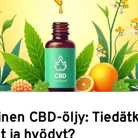
nen CBD-öljy: Tiedätk
t ja hyödyt?