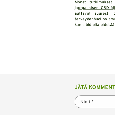
Monet tutkimukset 
ja
orgaanisen CBD-öl
auttavat suuresti
terveydenhuollon amm
kannabidiolia pidetää
JÄTÄ KOMMENT
Nimi
*