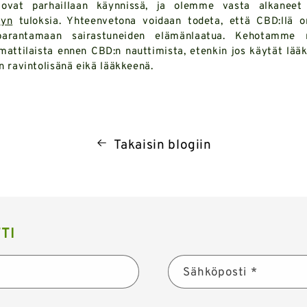
ovat parhaillaan käynnissä, ja olemme vasta alkaneet 
jyn
tuloksia. Yhteenvetona voidaan todeta, että CBD:llä o
 parantamaan sairastuneiden elämänlaatua. Kehotamme 
attilaista ennen CBD:n nauttimista, etenkin jos käytät lääk
n ravintolisänä eikä lääkkeenä.
Takaisin blogiin
TI
Sähköposti
*