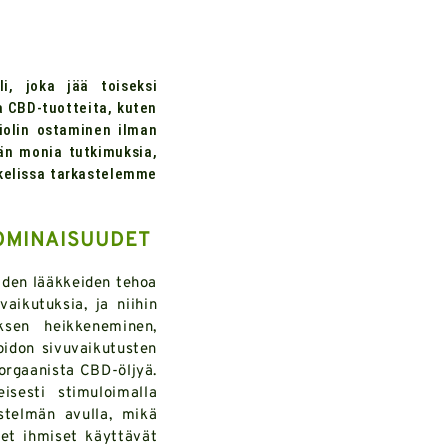
i, joka jää toiseksi
a CBD-tuotteita, kuten
iolin ostaminen ilman
ään monia tutkimuksia,
ikkelissa tarkastelemme
OMINAISUUDET
iden lääkkeiden tehoa
vaikutuksia, ja niihin
ksen heikkeneminen,
hoidon sivuvaikutusten
orgaanista CBD-öljyä.
sesti stimuloimalla
estelmän avulla, mikä
net ihmiset käyttävät