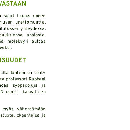
VASTAAN
n suuri lupaus uneen
rjuvan unettomuutta,
kulutuksen yhteydessä.
uuksiensa ansiosta.
mä molekyyli auttaa
eeksi.
AISUUDET
ulta lähtien on tehty
ssa professori
Raphael
hoaa syöpäsoluja ja
D osoitti kasvainten
aa myös vähentämään
stusta, oksentelua ja