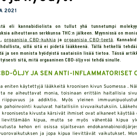
A 2021
tä eli kannabidiolista on tullut yhä tunnetumpi molekyyl
tuksia aiheuttavan serkkunsa THC:n jälkeen. Myynnissä on moni
ä
orgaanisia CBD-kukkia
orgaanisia CBD-teetä
,
ja
. Kannabid
hdollista, sillä sitä ei pidetä lääkkeenä. Tällä hetkellä tehd
tä ja sen monista hyödyistä saataisiin lisää tietoa. Tässä art
ityisesti sitä, mitä orgaaninen CBD-öljy voi tehdä sinulle.
BD-ÖLJY JA SEN ANTI-INFLAMMATORISET 
a eniten käytettyjä lääkkeitä kroonisen kivun Suomessa . Nä
ta ne aiheuttavat monia, toisinaan erittäin haitallisia sivu
n riippuvuus ja addiktio. Myös yleinen immuunipuolustu
ja pahoinvointi kuuluvat haitallisiin sivuvaikutuksiin. Lääke
kroonisesta kivusta kärsivät ihmiset ovat alkaneet käyttää 
a lievittämään kipua, mutta se myös vähentää kipua ylei
ikutusta kehon eri osissa sijaitsevan endokannabinoidijärj
uorovaikutuksen ja jopa kipua lievittävät vaikutukset. Mo