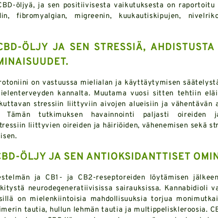
D-öljyä, ja sen positiivisesta vaikutuksesta on raportoitu 
n, fibromyalgian, migreenin, kuukautiskipujen, nivelriko
BD-ÖLJY JA SEN STRESSIÄ, AHDISTUSTA
MINAISUUDET.
otoniini on vastuussa mielialan ja käyttäytymisen säätelystä
ielenterveyden kannalta. Muutama vuosi sitten tehtiin eläi
kuttavan stressiin liittyviin aivojen alueisiin ja vähentävän
. Tämän tutkimuksen havainnointi paljasti oireiden j
ressiin liittyvien oireiden ja häiriöiden, vähenemisen sekä s
isen.
BD-ÖLJY JA SEN ANTIOKSIDANTTISET OMI
jestelmän ja CB1- ja CB2-reseptoreiden löytämisen jälkeen
kitystä neurodegeneratiivisissa sairauksissa. Kannabidioli v
 sillä on mielenkiintoisia mahdollisuuksia torjua monimutka
imerin tautia, hullun lehmän tautia ja multippeliskleroosia. 