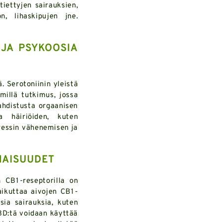
tiettyjen sairauksien,
n, lihaskipujen jne.
 JA PSYKOOSIA
. Serotoniinin yleistä
millä tutkimus, jossa
 ahdistusta orgaanisen
a häiriöiden, kuten
tressin vähenemisen ja
NAISUUDET
 CB1-reseptorilla on
aikuttaa aivojen CB1-
isia sairauksia, kuten
CBD:tä voidaan käyttää