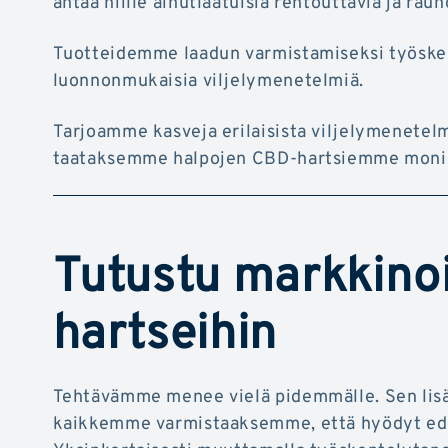
antaa niille ainutlaatuisia rentouttavia ja rauh
Tuotteidemme laadun varmistamiseksi työskent
luonnonmukaisia viljelymenetelmiä.
Tarjoamme kasveja erilaisista viljelymenetelmis
taataksemme halpojen CBD-hartsiemme monim
Tutustu markkino
hartseihin
Tehtävämme menee vielä pidemmälle. Sen lisä
kaikkemme varmistaaksemme, että hyödyt edu