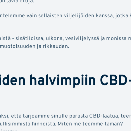
oittavia etuja.
elemme vain sellaisten viljelijöiden kanssa, jotka 
tä - sisätiloissa, ulkona, vesiviljelyssä ja monissa 
uotoisuuden ja rikkauden.
iden halvimpiin CBD
ksi, että tarjoamme sinulle parasta CBD-laatua, te
llisimmista hinnoista. Miten me teemme tämän?