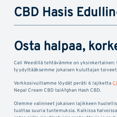
CBD Hasis Edulli
Osta halpaa, kork
Cali Weedillä tehtävämme on yksinkertainen: t
tyydyttääksemme jokaisen kuluttajan toiveet
Verkkosivuiltamme löydät peräti 6 lajiketta
C
Nepal Cream CBD taiAfghan Hash CBD.
Olemme valinneet jokaisen lajikkeen huolelli
tuottaa suuria tuntemuksia. Kaikissa halvois