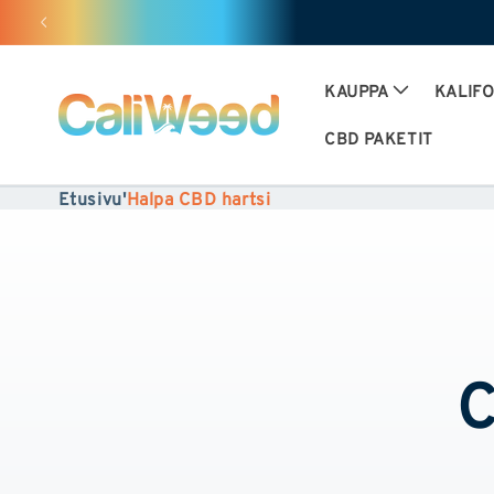
huomiotta
ja siirry
sisältöön
KAUPPA
KALIF
CBD PAKETIT
Etusivu
'
Halpa CBD hartsi
C