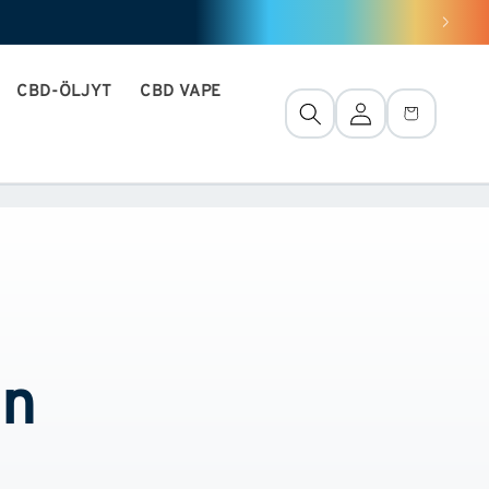
CBD-ÖLJYT
CBD VAPE
Yhteys
Kori
en