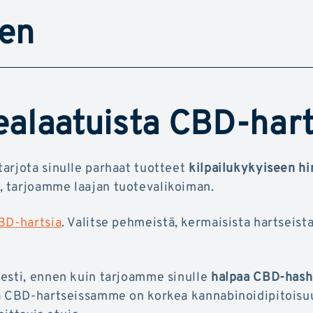
nen
ealaatuista CBD-hart
arjota sinulle parhaat tuotteet
kilpailukykyiseen hi
, tarjoamme laajan tuotevalikoiman.
BD-hartsia
. Valitse pehmeistä, kermaisista hartseist
sesti, ennen kuin tarjoamme sinulle
halpaa CBD-hash
sa CBD-hartseissamme on korkea kannabinoidipitoisu