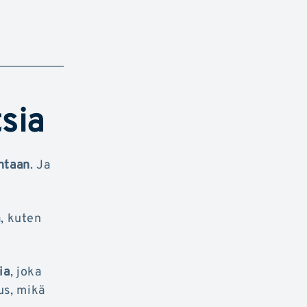
sia
ntaan
. Ja
a, kuten
ia
, joka
us, mikä