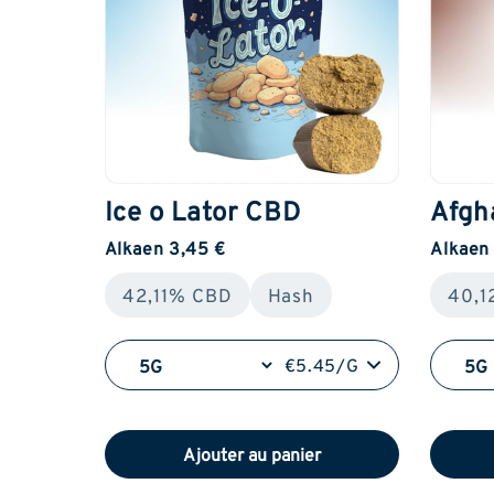
Ice o Lator CBD
Afgh
Alkaen 3,45 €
Alkaen
42,11% CBD
Hash
40,1
€5.45/G
Ajouter au panier