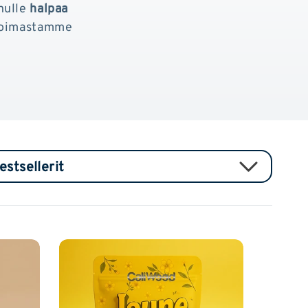
nulle
halpaa
ikoimastamme