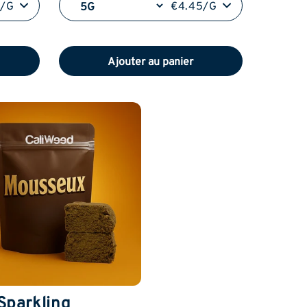
5/G
€4.45/G
Ajouter au panier
Sparkling