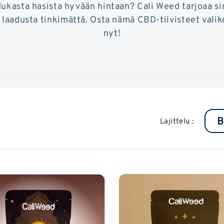
dukasta hasista hyvään hintaan? Cali Weed tarjoaa si
laadusta tinkimättä. Osta nämä CBD-tiivisteet val
nyt!
Lajittelu :