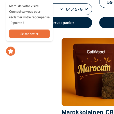
Merci de votre visite !
€4.45/G
Connectez-vous pour
réclamer votre récompense
Ajouter au panier
10 points !
Se connecter
Marokkolainen C