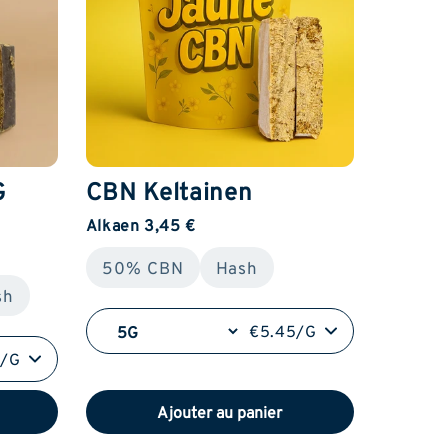
G
CBN Keltainen
Alkaen 3,45 €
50% CBN
Hash
sh
€5.45/G
5/G
Ajouter au panier