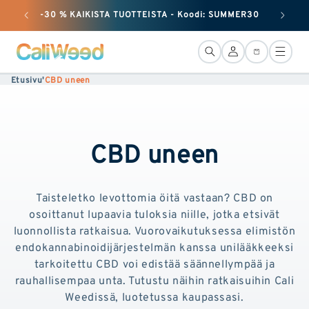
huomiotta
-30 % KAIKISTA TUOTTEISTA - Koodi: SUMMER30
+ 25
ja siirry
sisältöön
Yhteys
Kori
Etusivu
'
CBD uneen
CBD uneen
Taisteletko levottomia öitä vastaan? CBD on
osoittanut lupaavia tuloksia niille, jotka etsivät
luonnollista ratkaisua. Vuorovaikutuksessa elimistön
endokannabinoidijärjestelmän kanssa unilääkkeeksi
tarkoitettu CBD voi edistää säännellympää ja
rauhallisempaa unta. Tutustu näihin ratkaisuihin Cali
Weedissä, luotetussa kaupassasi.