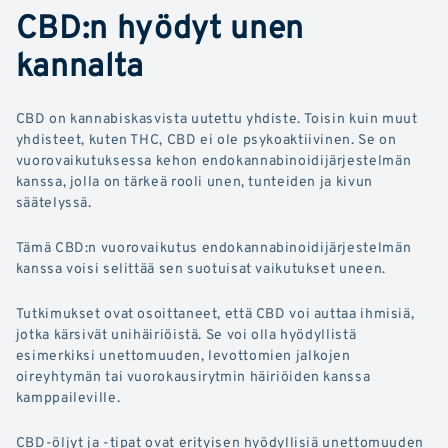
CBD:n hyödyt unen
kannalta
CBD on kannabiskasvista uutettu yhdiste. Toisin kuin muut
yhdisteet, kuten THC, CBD ei ole psykoaktiivinen. Se on
vuorovaikutuksessa kehon endokannabinoidijärjestelmän
kanssa, jolla on tärkeä rooli unen, tunteiden ja kivun
säätelyssä.
Tämä CBD:n vuorovaikutus endokannabinoidijärjestelmän
kanssa voisi selittää sen suotuisat vaikutukset uneen.
Tutkimukset ovat osoittaneet, että CBD voi auttaa ihmisiä,
jotka kärsivät unihäiriöistä. Se voi olla hyödyllistä
esimerkiksi unettomuuden, levottomien jalkojen
oireyhtymän tai vuorokausirytmin häiriöiden kanssa
kamppaileville.
CBD-öljyt ja -tipat ovat erityisen hyödyllisiä unettomuuden