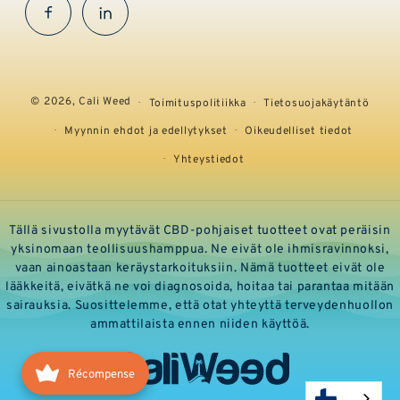
Facebook
InstaGram
© 2026,
Cali Weed
Toimituspolitiikka
Tietosuojakäytäntö
Myynnin ehdot ja edellytykset
Oikeudelliset tiedot
Yhteystiedot
Tällä sivustolla myytävät CBD-pohjaiset tuotteet ovat peräisin
yksinomaan teollisuushamppua. Ne eivät ole ihmisravinnoksi,
vaan ainoastaan keräystarkoituksiin. Nämä tuotteet eivät ole
lääkkeitä, eivätkä ne voi diagnosoida, hoitaa tai parantaa mitään
sairauksia. Suosittelemme, että otat yhteyttä terveydenhuollon
ammattilaista ennen niiden käyttöä.
Récompense