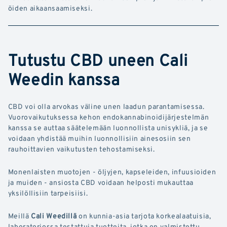
öiden aikaansaamiseksi.
Tutustu CBD uneen Cali
Weedin kanssa
CBD voi olla arvokas väline unen laadun parantamisessa.
Vuorovaikutuksessa kehon endokannabinoidijärjestelmän
kanssa se auttaa säätelemään luonnollista unisykliä, ja se
voidaan yhdistää muihin luonnollisiin ainesosiin sen
rauhoittavien vaikutusten tehostamiseksi.
Monenlaisten muotojen - öljyjen, kapseleiden, infuusioiden
ja muiden - ansiosta CBD voidaan helposti mukauttaa
yksilöllisiin tarpeisiisi.
Meillä
Cali Weedillä
on kunnia-asia tarjota korkealaatuisia,
laboratoriossa testattuja tuotteita, jotka on valmistettu