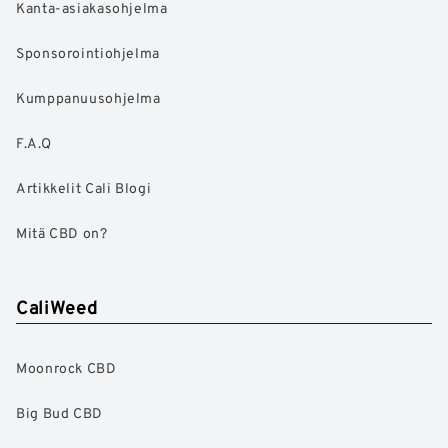
Kanta-asiakasohjelma
Sponsorointiohjelma
Kumppanuusohjelma
F.A.Q
Artikkelit Cali Blogi
Mitä CBD on?
CaliWeed
Moonrock CBD
Big Bud CBD