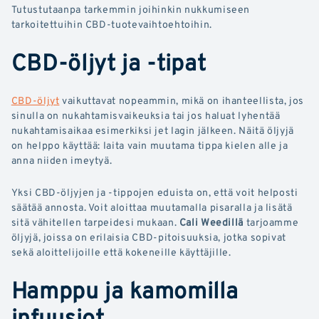
Tutustutaanpa tarkemmin joihinkin nukkumiseen
tarkoitettuihin CBD-tuotevaihtoehtoihin.
CBD-öljyt ja -tipat
CBD-öljyt
vaikuttavat nopeammin, mikä on ihanteellista, jos
sinulla on nukahtamisvaikeuksia tai jos haluat lyhentää
nukahtamisaikaa esimerkiksi jet lagin jälkeen. Näitä öljyjä
on helppo käyttää: laita vain muutama tippa kielen alle ja
anna niiden imeytyä.
Yksi CBD-öljyjen ja -tippojen eduista on, että voit helposti
säätää annosta. Voit aloittaa muutamalla pisaralla ja lisätä
sitä vähitellen tarpeidesi mukaan.
Cali Weedillä
tarjoamme
öljyjä, joissa on erilaisia CBD-pitoisuuksia, jotka sopivat
sekä aloittelijoille että kokeneille käyttäjille.
Hamppu ja kamomilla
infuusiot