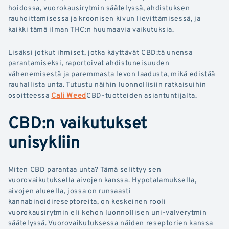
hoidossa, vuorokausirytmin säätelyssä, ahdistuksen
rauhoittamisessa ja kroonisen kivun lievittämisessä, ja
kaikki tämä ilman THC:n huumaavia vaikutuksia.
Lisäksi jotkut ihmiset, jotka käyttävät CBD:tä unensa
parantamiseksi, raportoivat ahdistuneisuuden
vähenemisestä ja paremmasta levon laadusta, mikä edistää
rauhallista unta. Tutustu näihin luonnollisiin ratkaisuihin
osoitteessa
Cali Weed
CBD-tuotteiden asiantuntijalta.
CBD:n vaikutukset
unisykliin
Miten CBD parantaa unta? Tämä selittyy sen
vuorovaikutuksella aivojen kanssa. Hypotalamuksella,
aivojen alueella, jossa on runsaasti
kannabinoidireseptoreita, on keskeinen rooli
vuorokausirytmin eli kehon luonnollisen uni-valverytmin
säätelyssä. Vuorovaikutuksessa näiden reseptorien kanssa