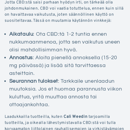
Jotta CBD:stä saisi parhaan hyödyn irti, on tärkeää olla
johdonmukainen. CBD voi vaatia totuttelua, ennen kuin sillä
on havaittavaa vaikutusta, joten säännöllinen käyttö on
suositeltavaa. Tässä on muutamia käytännön vinkkejä:
Aikataulu
: Ota CBD:tä 1-2 tuntia ennen
nukkumaanmenoa, jotta sen vaikutus uneen
olisi mahdollisimman hyvä.
Annostus
: Aloita pienellä annoksella (15-20
mg päivässä) ja lisää sitä tarvittaessa
asteittain.
Seurannan tulokset
: Tarkkaile unenlaadun
muutoksia. Jos et huomaa parannusta viikon
kuluttua, yritä muuttaa annosta tai
ottoajankohtaa.
Laadukkailla tuotteilla, kuten
Cali Weedin
tarjoamilla
tuotteilla, ja oikealla lähestymistavalla CBD:stä voi tulla
korvaamaton liittolainen rauhallisempien ja virkistävämpien