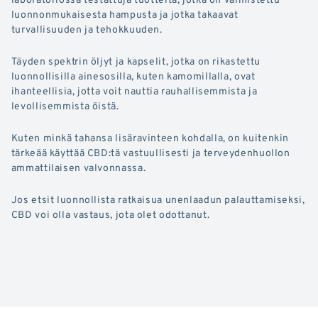
luonnonmukaisesta hampusta ja jotka takaavat
turvallisuuden ja tehokkuuden.
Täyden spektrin öljyt ja kapselit, jotka on rikastettu
luonnollisilla ainesosilla, kuten kamomillalla, ovat
ihanteellisia, jotta voit nauttia rauhallisemmista ja
levollisemmista öistä.
Kuten minkä tahansa lisäravinteen kohdalla, on kuitenkin
tärkeää käyttää CBD:tä vastuullisesti ja terveydenhuollon
ammattilaisen valvonnassa.
Jos etsit luonnollista ratkaisua unenlaadun palauttamiseksi,
CBD voi olla vastaus, jota olet odottanut.