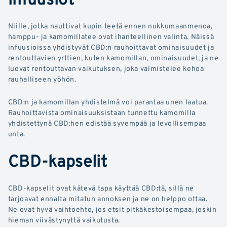
Niille, jotka nauttivat kupin teetä ennen nukkumaanmenoa,
hamppu- ja kamomillatee ovat ihanteellinen valinta. Näissä
infuusioissa yhdistyvät CBD:n rauhoittavat ominaisuudet ja
rentouttavien yrttien, kuten kamomillan, ominaisuudet, ja ne
luovat rentouttavan vaikutuksen, joka valmistelee kehoa
rauhalliseen yöhön.
CBD:n ja kamomillan yhdistelmä voi parantaa unen laatua.
Rauhoittavista ominaisuuksistaan tunnettu kamomilla
yhdistettynä CBD:hen edistää syvempää ja levollisempaa
unta.
CBD-kapselit
CBD-kapselit ovat kätevä tapa käyttää CBD:tä, sillä ne
tarjoavat ennalta mitatun annoksen ja ne on helppo ottaa.
Ne ovat hyvä vaihtoehto, jos etsit pitkäkestoisempaa, joskin
hieman viivästynyttä vaikutusta.