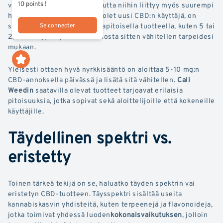
10 points !
voivat olla tehokkaampia, mutta niihin liittyy myös suurempi
haittavaikutusten riski. Jos olet uusi CBD:n käyttäjä, on
Se connecter
suositeltavaa aloittaa matalapitoisella tuotteella, kuten 5 tai
2,5 %:n öljyllä, ja säätää annosta sitten vähitellen tarpeidesi
mukaan.
Yleisesti ottaen hyvä nyrkkisääntö on aloittaa 5-10 mg:n
CBD-annoksella päivässä ja lisätä sitä vähitellen.
Cali
Weedin
saatavilla olevat tuotteet tarjoavat erilaisia
pitoisuuksia, jotka sopivat sekä aloittelijoille että kokeneille
käyttäjille.
Täydellinen spektri vs.
eristetty
Toinen tärkeä tekijä on se, haluatko täyden spektrin vai
eristetyn CBD-tuotteen. Täysspektri sisältää useita
kannabiskasvin yhdisteitä, kuten terpeenejä ja flavonoideja,
jotka toimivat yhdessä luoden
kokonaisvaikutuksen
, jolloin