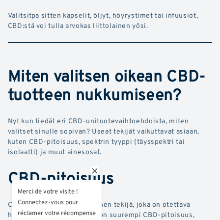
Valitsitpa sitten kapselit, öljyt, höyrystimet tai infuusiot,
CBD:stä voi tulla arvokas liittolainen yösi.
Miten valitsen oikean CBD-
tuotteen nukkumiseen?
Nyt kun tiedät eri CBD-unituotevaihtoehdoista, miten
valitset sinulle sopivan? Useat tekijät vaikuttavat asiaan,
kuten CBD-pitoisuus, spektrin tyyppi (täysspektri tai
isolaatti) ja muut ainesosat.
CBD-pitoisuus
Merci de votre visite !
Connectez-vous pour
CBD:n pitoisuus on olennainen tekijä, joka on otettava
réclamer votre récompense
huomioon. Tuotteet, joissa on suurempi CBD-pitoisuus,