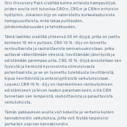
Oils Discovery Pack sisältää kolme erilaista hamppuöljyä,
joiden avulla voit tutustua CBD:n, CBG:n ja CBN:n erityisiin
hyötyihin. Jokainen öljy on valmistettu korkealaatuisista
hamppuuutteista, mikä takaa puhtauden,
johdonmukaisuuden ja tehokkuuden.
Tämä laatikko sisältää yhteensä 30 ml öljyjä, jotka on jaettu
kolmeen 10 ml:n pulloon. CBD 10 % -öljy on tunnettu
rentouttavista ja rauhoittavista ominaisuuksistaan, jotka
auttavat vähentämään stressiä, lievittämään jännitystä ja
edistämään parempaa unta. CBG 10 % -öljyä arvostetaan sen
fyysistä ja henkistä hyvinvointia stimuloivasta
potentiaalista, ja se on tunnettu tulehdusta lievittävistä,
kipua lievittävistä ja anksiolyyttisistä vaikutuksistaan.
Lopuksi CBN 10 % -öljy on ihanteellinen rentoutumisen
edistämiseen ja levon laadun parantamiseen, sillä CBN
tunnetaan sen lempeistä, rauhoittavista ja palauttavista
vaikutuksista.
Tämän pakkauksen avulla voit kokeilla ja vertailla kunkin
kannabinoidin vaikutuksia, jotta voit löytää tarpeisiisi
parhaiten sopivan kannabinoidin.