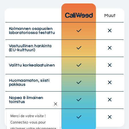
Muut
Kolmannen osapuolen
laboratoriossa testattu
Vastuullinen hankinta
(EU-kulttuuri)
Valittu korkealaatuinen
Huomaamaton, siisti
pakkaus
Nopea & ilmainen
toimitus
Merci de votre visite !
Kanta-asiakas- ja
asiakasetuohjelma
Connectez-vous pour
réclamer votre récompense