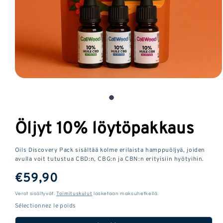
Avaa
media
1
modaalisessa
Öljyt 10% löytöpakkaus
ikkunassa
Oils Discovery Pack sisältää kolme erilaista hamppuöljyä, joiden
avulla voit tutustua CBD:n, CBG:n ja CBN:n erityisiin hyötyihin.
Tavallinen
€59,90
hinta
Toimituskulut
Verot sisältyvät.
lasketaan maksuhetkellä.