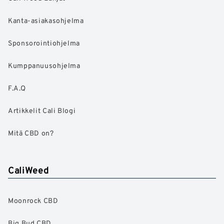
Kanta-asiakasohjelma
Sponsorointiohjelma
Kumppanuusohjelma
F.A.Q
Artikkelit Cali Blogi
Mitä CBD on?
CaliWeed
Moonrock CBD
Big Bud CBD