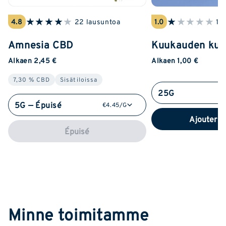
★
★
★
★
★
★
★
★
★
★
4.8
22 lausuntoa
1.0
1 
Amnesia CBD
Kuukauden ku
Alkaen 2,45 €
Alkaen 1,00 €
7,30 % CBD
Sisätiloissa
25G
5G — Épuisé
€4.45/G
Ajouter a
Épuisé
Minne toimitamme