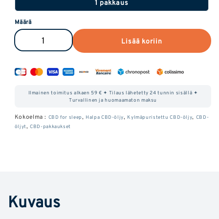
1 pakkaus
Määrä
Lisää koriin
Vähennä
Lisää
Oils
Öljyn
Discovery
löytöpakkausten
Packin
määrää
Ilmainen toimitus alkaen 59 € ✦ Tilaus lähetetty 24 tunnin sisällä ✦
määrää
10
Turvallinen ja huomaamaton maksu
10
%.
Kokoelma :
,
,
,
CBD for sleep
Halpa CBD-öljy
Kylmäpuristettu CBD-öljy
CBD-
,
öljyt
CBD-pakkaukset
%.
Kuvaus