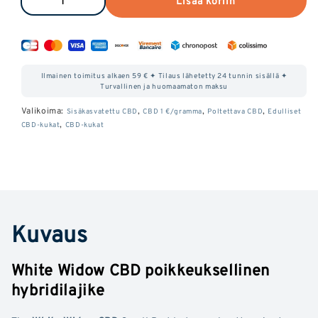
Lisää koriin
Vähennä
Lisää
White
White
Widow
Widow
CBD:n
CBD:n
Ilmainen toimitus alkaen 59 € ✦ Tilaus lähetetty 24 tunnin sisällä ✦
määrää
määrää
Turvallinen ja huomaamaton maksu
White
White
Valikoima:
,
,
,
Sisäkasvatettu CBD
CBD 1 €/gramma
Poltettava CBD
Edulliset
,
CBD-kukat
CBD-kukat
Widow
Widow
CBD
CBD
Kuvaus
White Widow CBD poikkeuksellinen
hybridilajike