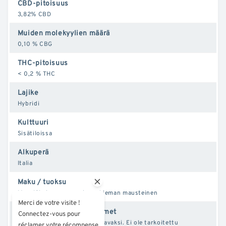
CBD-pitoisuus
3,82% CBD
Muiden molekyylien määrä
0,10 % CBG
THC-pitoisuus
< 0,2 % THC
Lajike
Hybridi
Kulttuuri
Sisätiloissa
Alkuperä
Italia
Maku / tuoksu
Maanläheinen, puumainen, hieman mausteinen
Merci de votre visite !
Käyttöä koskevat varotoimet
Connectez-vous pour
Suihkutettavaksi tai infusoitavaksi. Ei ole tarkoitettu
réclamer votre récompense