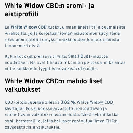
White Widow CBD:n aromi- ja
aistiprofiili
La
White Widow CBD
tuoksuu maanläheisiltä ja puumaisilta
vivahteilta, joita korostaa hieman mausteinen sävy. Tämä
rikas aromiprofiili on yksi markkinoiden tunnetuimmista
tunnusmerkeistä.
Kukinnot ovat pieniä ja tiiviitä,
Small Buds
-muotoa
noudattaen. Ne ovat tiheästi trikomien peitossa, mikä antaa
niille lajikkeelle tyypillisen valkean ulkonäön.
White Widow CBD:n mahdolliset
vaikutukset
CBD-pitoisuutensa ollessa
3,82 %
, White Widow CBD
käyttäjien keskuudessa arvostettu rentouttavan ja
rauhoittavan vaikutuksensa ansiosta. Tämä hybridikukka
sopii harrastajille, jotka haluavat rentoutua ilman THC:n
psykoaktiivisia vaikutuksia.