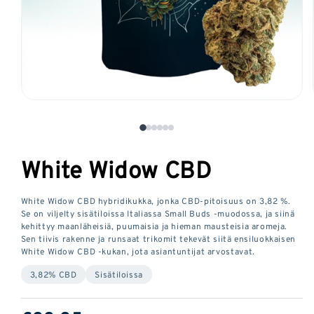
Avaa
media
1
modaalisessa
White Widow CBD
ikkunassa
White Widow CBD hybridikukka, jonka CBD-pitoisuus on 3,82 %.
Se on viljelty sisätiloissa Italiassa Small Buds -muodossa, ja siinä
kehittyy maanläheisiä, puumaisia ja hieman mausteisia aromeja.
Sen tiivis rakenne ja runsaat trikomit tekevät siitä ensiluokkaisen
White Widow CBD -kukan, jota asiantuntijat arvostavat.
3,82% CBD
Sisätiloissa
Tavallinen