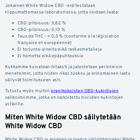
Jokainen White Widow CBD -erä testataan
riippumattomassa laboratoriossa, jotta voidaan taata:
CBD-pitoisuus: 3,82 %
CBG-pitoisuus: 0,10 %
Taux de THC : < 0,3 % (conforme à la législation
française et européenne)
Ei torjunta-aineita eikä raskasmetalleja
Ei hometta eikä epäpuhtauksia
Kukkamme kuivataan hitaasti ja jalostetaan perinteisin
menetelmin, jotta niiden rikas tuoksu ja erinomainen laatu
säilyvät toimitukseen asti.
Tutustu myös muihin
pienikokoisten CBD-kukintojen
valikoimiimme, jotka on tarkoitettu tiiviiden kukintojen
ystäville.
Miten White Widow CBD säilytetään
White Widow CBD
White Widow CBD :n aromien ja laadun säilyttämiseksi White