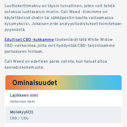
Luottokorttimaksu on täysin turvallinen, joten voit tehdä
ostoksia luottavaisin mielin. Cali Weed -tiimimme on
käytettävissä chatin tai sähköpostin kautta vastaamassa
kysymyksiisi. Jokaisen erän analyysitodistukset toimitetaan
pyynnöstä.
Edulliset CBD-kukkamme
täydentävät tätä White Widow
CBD-valikoimaa, jotta voit hyödyntää CBD-tarjontaamme
parhaaseen hintaan.
Cali Weed on edelleen paras valinta, kun haluat aitoa
kannabiskokemusta.
Ominaisuudet
Lajikkeen nimi
Valkoinen leski
Molekyyli(t)
CBD / CBG