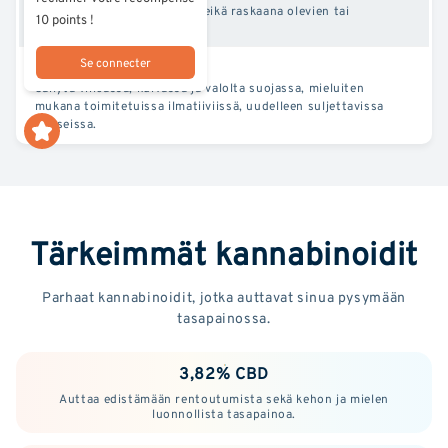
poltettavaksi. Ei alaikäisten eikä raskaana olevien tai
10 points !
imettävien naisten käyttöön.
Se connecter
Konservointi
Säilytä viileässä, kuivassa ja valolta suojassa, mieluiten
mukana toimitetuissa ilmatiiviissä, uudelleen suljettavissa
pusseissa.
Tärkeimmät kannabinoidit
Parhaat kannabinoidit, jotka auttavat sinua pysymään
tasapainossa.
3,82% CBD
Auttaa edistämään rentoutumista sekä kehon ja mielen
luonnollista tasapainoa.