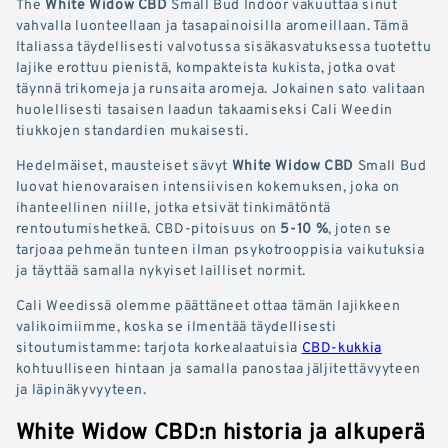
The
White Widow CBD
Small Bud Indoor vakuuttaa sinut
vahvalla luonteellaan ja tasapainoisilla aromeillaan. Tämä
Italiassa täydellisesti valvotussa sisäkasvatuksessa tuotettu
lajike erottuu pienistä, kompakteista kukista, jotka ovat
täynnä trikomeja ja runsaita aromeja. Jokainen sato valitaan
huolellisesti tasaisen laadun takaamiseksi Cali Weedin
tiukkojen standardien mukaisesti.
Hedelmäiset, mausteiset sävyt
White Widow CBD
Small Bud
luovat hienovaraisen intensiivisen kokemuksen, joka on
ihanteellinen niille, jotka etsivät tinkimätöntä
rentoutumishetkeä. CBD-pitoisuus on
5-10 %
, joten se
tarjoaa pehmeän tunteen ilman psykotrooppisia vaikutuksia
ja täyttää samalla nykyiset lailliset normit.
Cali Weedissä olemme päättäneet ottaa tämän lajikkeen
valikoimiimme, koska se ilmentää täydellisesti
sitoutumistamme: tarjota korkealaatuisia
CBD-kukkia
kohtuulliseen hintaan ja samalla panostaa jäljitettävyyteen
ja läpinäkyvyyteen.
White Widow CBD:n historia ja alkuperä