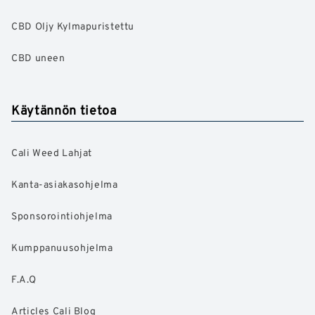
CBD Oljy Kylmapuristettu
CBD uneen
Käytännön tietoa
Cali Weed Lahjat
Kanta-asiakasohjelma
Sponsorointiohjelma
Kumppanuusohjelma
F.A.Q
Articles Cali Blog