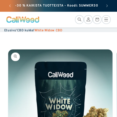
Jätä
-30 % KAIKISTA TUOTTEISTA - Koodi: SUMMER30
+ 50 G
huomiotta
ja
Yhteys
Kori
siirry
Etusivu
'
CBD kukka
'
White Widow CBD
sisältöön
Siirry
tuotetietoihin