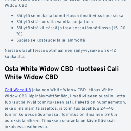
Widow CBD
Säilytä se mukana toimitetussa ilmatiiviissä pussissa
Säilytä sitä suoralta valolta suojattuna
Säilytä sitä viileässä ja tasaisessa lämpötilassa (15–20
°C)
Suojaa se kosteudelta ja lämmöltä
Näissä olosuhteissa optimaalinen säilyvyysaika on 6–12
kuukautta.
Osta White Widow CBD -tuotteesi Cali
White Widow CBD
Cali Weedillä
jokainen White Widow CBD -tilaus White
Widow CBD läpinäkymättömään, ilmatiiviiseen pussiin, jotta
tuoksut säilyvät toimitukseen asti. Paketti on huomaamaton,
eikä siinä mainita sisältöä, ja toimitus tapahtuu 24–48
tunnin kuluessa Suomessa . Toimitus on ilmainen 59 €:n
ostoksista alkaen. Tilauksen seuranta on käytettävissäsi
jokaisessa vaiheessa.