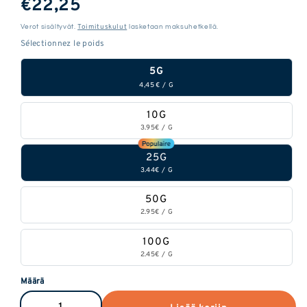
€22,25
hinta
Toimituskulut
Verot sisältyvät.
lasketaan maksuhetkellä.
5G
4,45 €
/
G
10G
3.95€
/
G
25G
3.44€
/
G
50G
2.95€
/
G
100G
2.45€
/
G
Määrä