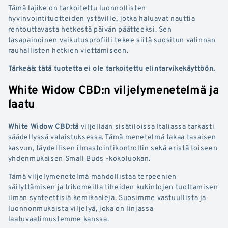
Tämä lajike on tarkoitettu luonnollisten
hyvinvointituotteiden ystäville, jotka haluavat nauttia
rentouttavasta hetkestä päivän päätteeksi. Sen
tasapainoinen vaikutusprofiili tekee siitä suositun valinnan
rauhallisten hetkien viettämiseen.
Tärkeää: tätä tuotetta ei ole tarkoitettu elintarvikekäyttöön.
White Widow CBD:n viljelymenetelmä ja
laatu
White Widow CBD:tä
viljellään sisätiloissa Italiassa tarkasti
säädellyssä valaistuksessa. Tämä menetelmä takaa tasaisen
kasvun, täydellisen ilmastointikontrollin sekä eristä toiseen
yhdenmukaisen Small Buds -kokoluokan.
Tämä viljelymenetelmä mahdollistaa terpeenien
säilyttämisen ja trikomeilla tiheiden kukintojen tuottamisen
ilman synteettisiä kemikaaleja. Suosimme vastuullista ja
luonnonmukaista viljelyä, joka on linjassa
laatuvaatimustemme kanssa.