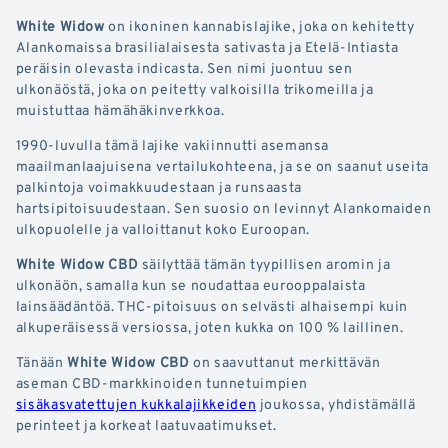
White Widow
on ikoninen kannabislajike, joka on kehitetty
Alankomaissa brasilialaisesta sativasta ja Etelä-Intiasta
peräisin olevasta indicasta. Sen nimi juontuu sen
ulkonäöstä, joka on peitetty valkoisilla trikomeilla ja
muistuttaa hämähäkinverkkoa.
1990-luvulla tämä lajike vakiinnutti asemansa
maailmanlaajuisena vertailukohteena, ja se on saanut useita
palkintoja voimakkuudestaan ja runsaasta
hartsipitoisuudestaan. Sen suosio on levinnyt Alankomaiden
ulkopuolelle ja valloittanut koko Euroopan.
White Widow CBD
säilyttää tämän tyypillisen aromin ja
ulkonäön, samalla kun se noudattaa eurooppalaista
lainsäädäntöä. THC-pitoisuus on selvästi alhaisempi kuin
alkuperäisessä versiossa, joten kukka on 100 % laillinen.
Tänään
White Widow CBD
on saavuttanut merkittävän
aseman CBD-markkinoiden tunnetuimpien
sisäkasvatettujen kukkalajikkeiden
joukossa, yhdistämällä
perinteet ja korkeat laatuvaatimukset.