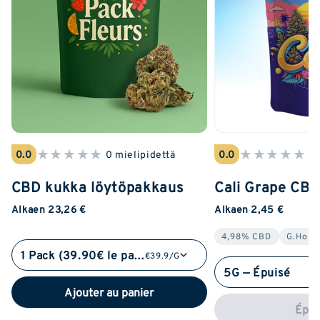
★
★
★
★
★
★
★
★
★
★
0.0
0 mielipidettä
0.0
0 
CBD kukka löytöpakkaus
Cali Grape CB
Alkaen 23,26 €
Alkaen 2,45 €
4,98% CBD
G.Hous
1 Pack (39.90€ le pack)
€39.9/G
5G — Épuisé
Ajouter au panier
Épui