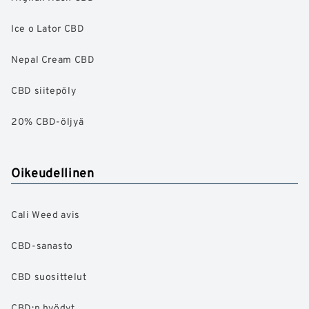
Ice o Lator CBD
Nepal Cream CBD
CBD siitepöly
20% CBD-öljyä
Oikeudellinen
Cali Weed avis
CBD-sanasto
CBD suosittelut
CBD:n hyödyt