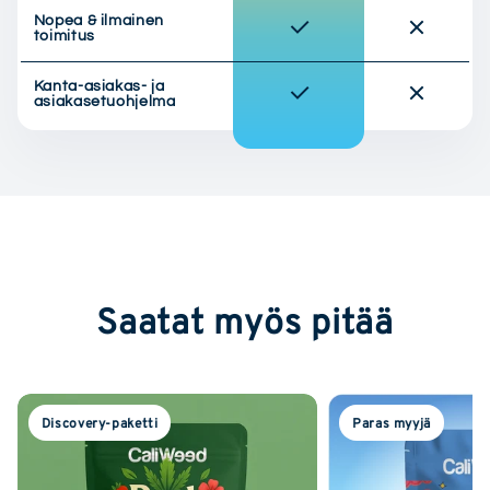
Nopea & ilmainen
toimitus
Kanta-asiakas- ja
asiakasetuohjelma
Saatat myös pitää
Discovery-paketti
Paras myyjä