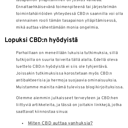
Ennaltaehkäisevänä toimenpiteenä tai järjestelmän
toimintahäiriöiden yhteydessä CBD:n saannilla voi olla
olennainen rooli tämän tasapainon ylläpitämisessä,
mikä auttaa vähentämään monia ongelmia.
Lopuksi CBD:n hyödyistä
Parhaillaan on meneillään lukuisia tutkimuksia, sillä
tutkijoilla on suuria toiveita tällä alalla. Edellä oleva
luettelo CBD:n hyödyistä ei siis ole tyhjentävä.
Joissakin tutkimuksissa korostetaan myös CBD:n
antibakteerisia ja hermoja suojaavia ominaisuuksia.
Muistamme mainita nämä tulevissa blogikirjoituksissa.
Olemme aiemmin julkaisseet terveyteen ja CBD:hen
liittyviä artikkeleita, ja tässä on joitakin linkkejä, jotka
saattavat kiinnostaa sinua:
Miten CBD auttaa vanhuksia?