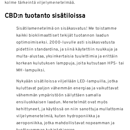
kolme tärkeintä viljelymenetelmää.
CBD:n tuotanto sisätiloissa
Sisätilamenetelmä on sisäkasvatus! Me toistamme
kaikki bioklimaattiset tekijät tuotannon laadun
optimoimiseksi. 2000-luvulle asti sisäkasvatusta
pidettiin standardina, ja siinä käytettiin ruukkuja ja
multa-alustaa, yksinkertaisia tuulettimia ja erittäin
korkean kulutuksen lamppuja, joita kutsutaan HPS- tai
MH-lampuiksi.
Nykyään sisätiloissa viljellään LED-lampuilla, jotka
kuluttavat paljon vähemmän energiaa ja vaikuttavat
vähemmän ympäristöön säilyttäen samalla
ensiluokkaisen laadun. Menetelmät ovat myös
kehittyneet, ja käytössä on niin sanottuja mullattomia
viljelymenetelmiä, kuten hydroponiikka ja
aeroponiikka, jotka mahdollistavat nopeamman ja
tuottavamman kukintakierron.