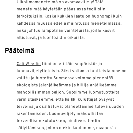
Ulkoilmamenetelmä on avomaaviljely! Tätä
menetelmää käytetään pääasiassa teollisiin
tarkoituksiin, koska kukkien laatu on huonompi kuin
kahdessa muussa edellä mainitussa menetelmässä,
mikä johtuu lämpötilan vaihteluista, joille kasvit
altistuvat, ja luontoäidin oikuista.
Päätelmä
Cali Weedin
tiimi on erittäin ympäristö- ja
luomuviljelytietoisia. Siksi valtaosa tuotteistamme on
valittu ja tuotettu Suomessa voimme pienentää
ekologista jalanjälkeämme ja hiilijalanjälkeämme
mahdollisimman paljon. Suosimme luomutuotteita
varmistaaksemme, että kaikki kuluttajat pysyvät
terveinä ja osallistuvat planeettamme tulevaisuuden
rakentamiseen. Luomuviljely mahdollistaa
terveellisen kulutuksen, biodiversiteetin
säilyttämisen, johon mekin kuulumme, maaperän