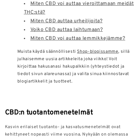
Miten CBD voi auttaa vieroittamaan meidät
THC:stä?
Miten CBD auttaa urheilijoita?
Voiko CBD auttaa laihtumaan?
Miten CBD voi auttaa lemmikkejämme?
Muista käydä säännöllisesti
Shop-blogissamme
, sillä
julkaisemme uusia artikkeleita joka viikko! Voit
kirjoittaa hakusanasi hakupalkkiin (yhteystiedot ja
tiedot sivun alareunassa) ja valita sinua kiinnostavat
blogiartikkelit ja tuotteet.
CBD:n tuotantomenetelmät
Kasvin erilaiset tuotanto- ja kasvatusmenetelmät ovat
kehittyneet nopeasti viime vuosina. Nykyään on olemassa