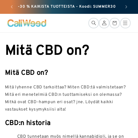
huomiotta
-30 % KAIKISTA TUOTTEISTA - Koodi: SUMMER30
+ 50 G
ja siirry
sisältöön
Yhteys
Kori
Mitä CBD on?
Mitä CBD on?
Mitä lyhenne CBD tarkoittaa? Miten CBD:tä valmistetaan?
Mitä eri menetelmiä CBD:n tuottamiseksi on olemassa?
Mitkä ovat CBD-hampun eri osat? jne. Löydät kaikki
vastaukset kysymyksiisi alta!
CBD:n historia
CBD tunnetaan myös nimellä kannabidioli, ja se on