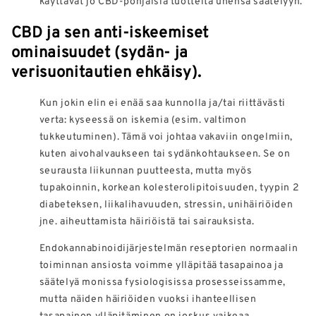
käyttävät jo CBD-pohjaisia tuotteita unensa säätelyyn.
CBD ja sen anti-iskeemiset
ominaisuudet (sydän- ja
verisuonitautien ehkäisy).
Kun jokin elin ei enää saa kunnolla ja/tai riittävästi
verta: kyseessä on iskemia (esim. valtimon
tukkeutuminen). Tämä voi johtaa vakaviin ongelmiin,
kuten aivohalvaukseen tai sydänkohtaukseen. Se on
seurausta liikunnan puutteesta, mutta myös
tupakoinnin, korkean kolesterolipitoisuuden, tyypin 2
diabeteksen, liikalihavuuden, stressin, unihäiriöiden
jne. aiheuttamista häiriöistä tai sairauksista.
Endokannabinoidijärjestelmän reseptorien normaalin
toiminnan ansiosta voimme ylläpitää tasapainoa ja
säätelyä monissa fysiologisissa prosesseissamme,
mutta näiden häiriöiden vuoksi ihanteellisen
tasapainon ylläpitäminen on joskus vaikeaa.