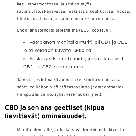
keskushermostossa, ja sitä on myös
ruoansulatuskanavassa, maksassa, keuhkoissa, ihossa,
lihaksissa, luissa ja useimmissa kehon soluissa.
Endokannabinoidijärjestelmä (ECS) koostuu :
vastaanottimet (tai anturit), eli CB1 ja CB2,
joita voidaan kuvata lukkoina.
Keskeiset kannabinoidit, jotka aktivoivat
CB1- ja CB2-reseptoreita.
Tämä järjestelmä käynnistää reaktioita soluissa ja
säätelee kehon sisäistä tasapainoa (homeostaasia)
(lämpötila, paino, syke, verensokeri jne.).
CBD ja sen analgeettiset (kipua
lievittävät) ominaisuudet.
Monille ihmisille, jotka kärsivät kroonisesta kivusta