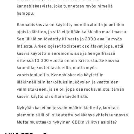
kannabiskasvista, joka tunnetaan myös nimellä
hamppu.
Kannabiskasvia on käytetty monilla aloilla jo antiikin
ajoista lähtien, ja sitä viljellään kaikkialla maailmassa.
Sen jälkiä on löydetty Kiinasta jo 2300 eaa. ja myös
Intiasta. Arkeologiset todisteet osoittavat jopa, että
kasvia käytettiin seremonioissa ja hengellisissä
riiteissä 10 000 vuotta ennen Kristusta. Se kasvaa
kuumilla, kosteilla alueilla, mutta myös
vuoristoalueilla. Kannabiskasvia käytettiin
lääkinnällisiin tarkoituksiin, köysien ja vaatteiden
valmistukseen, ja se oli jopa osa ruokavaliota: tämän
kasvin käyttö oli silloin täydellistä.
Nykyään kasvi on jossain määrin kielletty, kun taas
aiemmin sillä oli oikeutettu paikkansa yhteiskunnassa.
Mutta muuttaako nykyinen CBD:n villitys asioita?