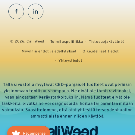
Facebook
InstaGram
© 2026,
Cali Weed
Toimituspolitiikka
Tietosuojakäytäntö
Myynnin ehdot ja edellytykset
Oikeudelliset tiedot
Yhteystiedot
Tällä sivustolla myytävät CBD-pohjaiset tuotteet ovat peräisin
yksinomaan teollisuushamppua. Ne eivät ole ihmisravinnoksi,
vaan ainoastaan keräystarkoituksiin. Nämä tuotteet eivät ole
lääkkeitä, eivätkä ne voi diagnosoida, hoitaa tai parantaa mitään
sairauksia. Suosittelemme, että otat yhteyttä terveydenhuollon
ammattilaista ennen niiden käyttöä.
Récompense