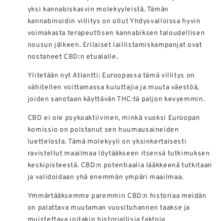
yksi kannabiskasvin molekyyleistä. Tämän
kannabinoidin villitys on ollut Yhdysvalloissa hyvin
voimakasta terapeuttisen kannabiksen taloudellisen
nousun jälkeen. Erilaiset laillistamiskampanjat ovat
nostaneet CBD:n etualalle.
Ylitetään nyt Atlantti: Euroopassa tämä villitys on
vähitellen voittamassa kuluttajia ja muuta väestöä,
joiden sanotaan käyttävän THC:tä paljon kevyemmin.
CBD ei ole psykoaktiivinen, minkä vuoksi Euroopan
komissio on poistanut sen huumausaineiden
luettelosta. Tämä molekyyli on yksinkertaisesti
ravistellut maailmaa löytääkseen itsensä tutkimuksen
keskipisteestä. CBD:n potentiaalia lääkkeenä tutkitaan
ja validoidaan yhä enemmän ympäri maailmaa.
Ymmärtääksemme paremmin CBD:n historiaa meidän
on palattava muutaman vuosituhannen taakse ja
muistettava joitakin historiallisia faktoja