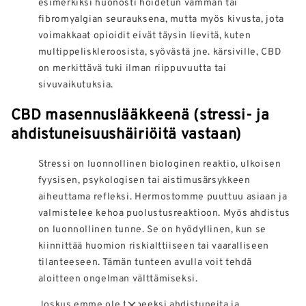
esimerkiksi huonosti hoidetun vamman tai
fibromyalgian seurauksena, mutta myös kivusta, jota
voimakkaat opioidit eivät täysin lievitä, kuten
multippeliskleroosista, syövästä jne. kärsiville, CBD
on merkittävä tuki ilman riippuvuutta tai
sivuvaikutuksia.
CBD masennuslääkkeenä (stressi- ja
ahdistuneisuushäiriöitä vastaan)
Stressi on luonnollinen biologinen reaktio, ulkoisen
fyysisen, psykologisen tai aistimusärsykkeen
aiheuttama refleksi. Hermostomme puuttuu asiaan ja
valmistelee kehoa puolustusreaktioon. Myös ahdistus
on luonnollinen tunne. Se on hyödyllinen, kun se
kiinnittää huomion riskialttiiseen tai vaaralliseen
tilanteeseen. Tämän tunteen avulla voit tehdä
aloitteen ongelman välttämiseksi.
Joskus emme ole tarpeeksi ahdistuneita ja