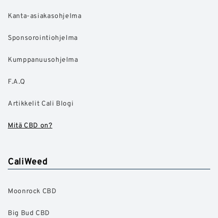
Kanta-asiakasohjelma
Sponsorointiohjelma
Kumppanuusohjelma
F.A.Q
Artikkelit Cali Blogi
Mitä CBD on?
CaliWeed
Moonrock CBD
Big Bud CBD