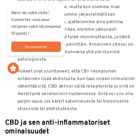
vaarannamme itsemme, mutta kun olemme liian
Merci de votre visite !
ahdistuneita ja omaksumme järjestelmällisen
Connectez-vous pour
ylivalvonnan asenteen, ajattelemme aina pahinta,
réclamer votre récompense
ennakoimme kaikkea liikaa, olemme jatkuvasti
10 points !
jännittyneitä, elämästä tulee monimutkaista, ja tämä
ahdistus haittaa meitä päivittäin. Krooninen stressi on
Se connecter
myös yksi nyky-yhteiskunnassa yhä yleistyvistä
patologioista.
Kokeet ovat osoittaneet, että CB1-reseptorien
estäminen lisää ahdistusta, kun taas niiden stimulointi
vähentää sitä. CBD aktivoi näitä reseptoreita ja sillä on
merkitystä serotoniinin tuotannossa. Siitä voi siis olla
paljon apua, jos kärsit satunnaisesta tai kroonisesta
stressistä tai ahdistuksesta.
CBD ja sen anti-inflammatoriset
ominaisuudet