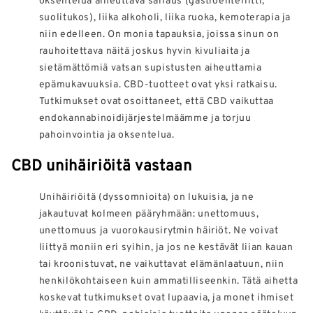
suolitukos), liika alkoholi, liika ruoka, kemoterapia ja
niin edelleen. On monia tapauksia, joissa sinun on
rauhoitettava näitä joskus hyvin kivuliaita ja
sietämättömiä vatsan supistusten aiheuttamia
epämukavuuksia. CBD-tuotteet ovat yksi ratkaisu.
Tutkimukset ovat osoittaneet, että CBD vaikuttaa
endokannabinoidijärjestelmäämme ja torjuu
pahoinvointia ja oksentelua.
CBD unihäiriöitä vastaan
Unihäiriöitä (dyssomnioita) on lukuisia, ja ne
jakautuvat kolmeen pääryhmään: unettomuus,
unettomuus ja vuorokausirytmin häiriöt. Ne voivat
liittyä moniin eri syihin, ja jos ne kestävät liian kauan
tai kroonistuvat, ne vaikuttavat elämänlaatuun, niin
henkilökohtaiseen kuin ammatilliseenkin. Tätä aihetta
koskevat tutkimukset ovat lupaavia, ja monet ihmiset