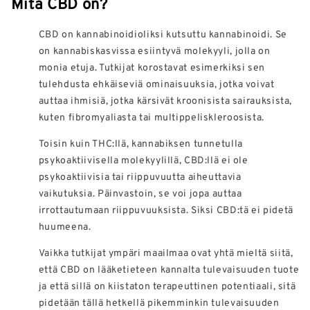
Mitä CBD on?
CBD on kannabinoidioliksi kutsuttu kannabinoidi. Se
on kannabiskasvissa esiintyvä molekyyli, jolla on
monia etuja. Tutkijat korostavat esimerkiksi sen
tulehdusta ehkäiseviä ominaisuuksia, jotka voivat
auttaa ihmisiä, jotka kärsivät kroonisista sairauksista,
kuten fibromyaliasta tai multippeliskleroosista.
Toisin kuin THC:llä, kannabiksen tunnetulla
psykoaktiivisella molekyylillä, CBD:llä ei ole
psykoaktiivisia tai riippuvuutta aiheuttavia
vaikutuksia. Päinvastoin, se voi jopa auttaa
irrottautumaan riippuvuuksista. Siksi CBD:tä ei pidetä
huumeena.
Vaikka tutkijat ympäri maailmaa ovat yhtä mieltä siitä,
että CBD on lääketieteen kannalta tulevaisuuden tuote
ja että sillä on kiistaton terapeuttinen potentiaali, sitä
pidetään tällä hetkellä pikemminkin tulevaisuuden