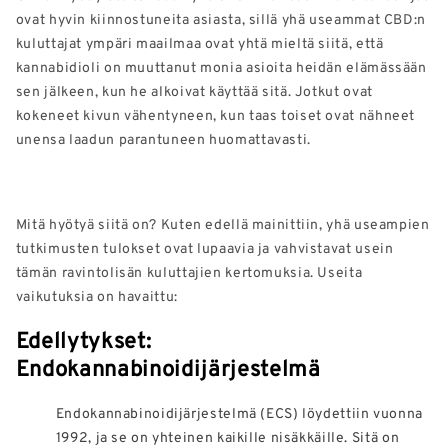
ovat hyvin kiinnostuneita asiasta, sillä yhä useammat CBD:n
kuluttajat ympäri maailmaa ovat yhtä mieltä siitä, että
kannabidioli on muuttanut monia asioita heidän elämässään
sen jälkeen, kun he alkoivat käyttää sitä. Jotkut ovat
kokeneet kivun vähentyneen, kun taas toiset ovat nähneet
unensa laadun parantuneen huomattavasti.
Mitä hyötyä siitä on? Kuten edellä mainittiin, yhä useampien
tutkimusten tulokset ovat lupaavia ja vahvistavat usein
tämän ravintolisän kuluttajien kertomuksia. Useita
vaikutuksia on havaittu:
Edellytykset:
Endokannabinoidijärjestelmä
Endokannabinoidijärjestelmä (ECS) löydettiin vuonna
1992, ja se on yhteinen kaikille nisäkkäille. Sitä on