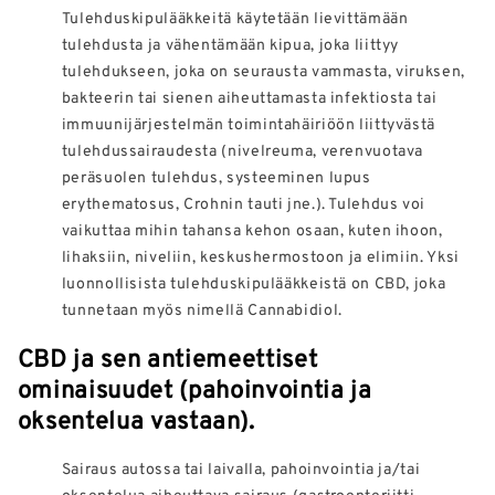
Tulehduskipulääkkeitä käytetään lievittämään
tulehdusta ja vähentämään kipua, joka liittyy
tulehdukseen, joka on seurausta vammasta, viruksen,
bakteerin tai sienen aiheuttamasta infektiosta tai
immuunijärjestelmän toimintahäiriöön liittyvästä
tulehdussairaudesta (nivelreuma, verenvuotava
peräsuolen tulehdus, systeeminen lupus
erythematosus, Crohnin tauti jne.). Tulehdus voi
vaikuttaa mihin tahansa kehon osaan, kuten ihoon,
lihaksiin, niveliin, keskushermostoon ja elimiin. Yksi
luonnollisista tulehduskipulääkkeistä on CBD, joka
tunnetaan myös nimellä Cannabidiol.
CBD ja sen antiemeettiset
ominaisuudet (pahoinvointia ja
oksentelua vastaan).
Sairaus autossa tai laivalla, pahoinvointia ja/tai
oksentelua aiheuttava sairaus (gastroenteriitti,