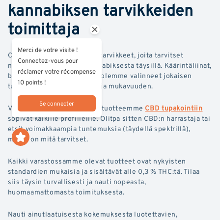
kannabiksen tarvikkeiden
toimittaja
Merci de votre visite !
Cali Weedistä löydät kaikki tarvikkeet, joita tarvitset
Connectez-vous pour
nauttiaksesi laillisesta kannabiksesta täysillä. Käärintäliinat,
réclamer votre récompense
bluntit, myllyt, sytyttimet... olemme valinneet jokaisen
10 points !
tuotteen takaamaan laadun ja mukavuuden.
Se connecter
Verkkokaupassamme kaikki tuotteemme
CBD tupakointiin
sopivat kaikille profiileille. Olitpa sitten CBD:n harrastaja tai
etsit voimakkaampia tuntemuksia (täydellä spektrillä),
meillä on mitä tarvitset.
Kaikki varastossamme olevat tuotteet ovat nykyisten
standardien mukaisia ja sisältävät alle 0,3 % THC:tä. Tilaa
siis täysin turvallisesti ja nauti nopeasta,
huomaamattomasta toimituksesta.
Nauti ainutlaatuisesta kokemuksesta luotettavien,