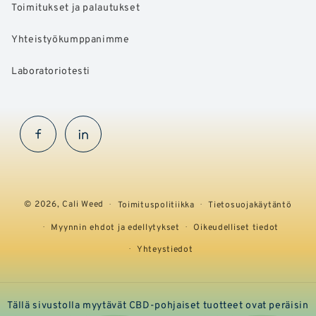
Toimitukset ja palautukset
Yhteistyökumppanimme
Laboratoriotesti
Facebook
InstaGram
© 2026,
Cali Weed
Toimituspolitiikka
Tietosuojakäytäntö
Myynnin ehdot ja edellytykset
Oikeudelliset tiedot
Yhteystiedot
Tällä sivustolla myytävät CBD-pohjaiset tuotteet ovat peräisin