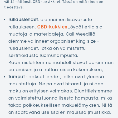
välttämättömät CBD-tarvikkeet. Tässä on mitä sinun on
tiedettävä:
rullauslehdet
: olennainen lisävaruste
CBD-kukkien
rullaukseen.
Löydät erilaisia
muotoja ja materiaaleja. Cali Weedillä
olemme valinneet orgaaniset king size -
rullauslehdet, jotka on valmistettu
sertifioidusta luomuhampusta.
Käärimislehtemme mahdollistavat paremman
palamisen ja ainutlaatuisen kokemuksen;
tumput
: paksut lehdet, jotka ovat yleensä
maustettuja. Ne palavat hitaasti ja niiden
maku on erityisen voimakas. Blunttilehtemme
on valmistettu luonnollisesta hampusta, mikä
takaa poikkeuksellisen makuelämyksen. Niitä
on saatavana useissa eri mauissa (mustikka,