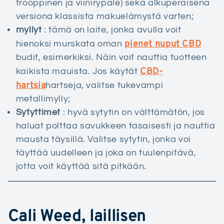
trooppinen ja viinirypäle) sekä alkuperäisenä
versiona klassista makuelämystä varten;
myllyt
: tämä on laite, jonka avulla voit
pienet nuput CBD
hienoksi murskata oman
budit, esimerkiksi. Näin voit nauttia tuotteen
CBD-
kaikista mauista. Jos käytät
hartsia
hartseja, valitse tukevampi
metallimylly;
Sytyttimet
: hyvä sytytin on välttämätön, jos
haluat polttaa savukkeen tasaisesti ja nauttia
mausta täysillä. Valitse sytytin, jonka voi
täyttää uudelleen ja joka on tuulenpitävä,
jotta voit käyttää sitä pitkään.
Cali Weed, laillisen