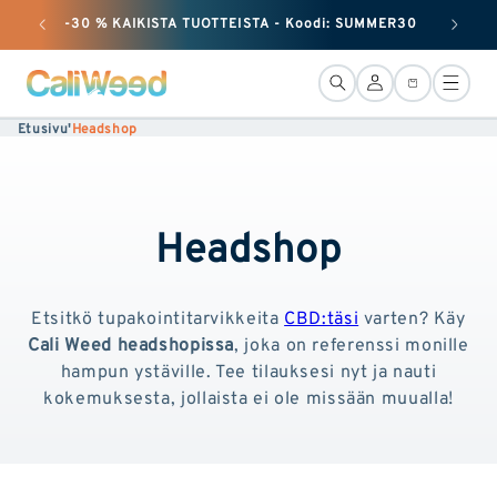
huomiotta
-30 % KAIKISTA TUOTTEISTA - Koodi: SUMMER30
+ 25
ja siirry
sisältöön
Yhteys
Kori
Etusivu
'
Headshop
Headshop
Etsitkö tupakointitarvikkeita
CBD:täsi
varten? Käy
Cali Weed headshopissa
, joka on referenssi monille
hampun ystäville. Tee tilauksesi nyt ja nauti
kokemuksesta, jollaista ei ole missään muualla!