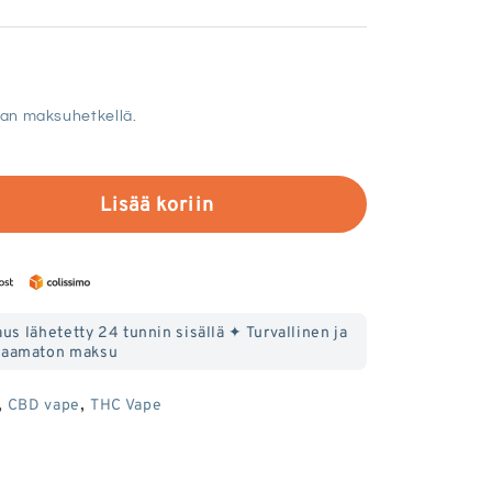
an maksuhetkellä.
Lisää koriin
an
us lähetetty 24 tunnin sisällä ✦ Turvallinen ja
aamaton maksu
,
,
CBD vape
THC Vape