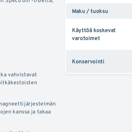
ull Spectrum -tislettä,
Maku / tuoksu
Käyttöä koskevat
varotoimet
Konservointi
otka vahvistavat
pitkäkestoisten
 magneettijärjestelmän
tojen kanssa ja takaa