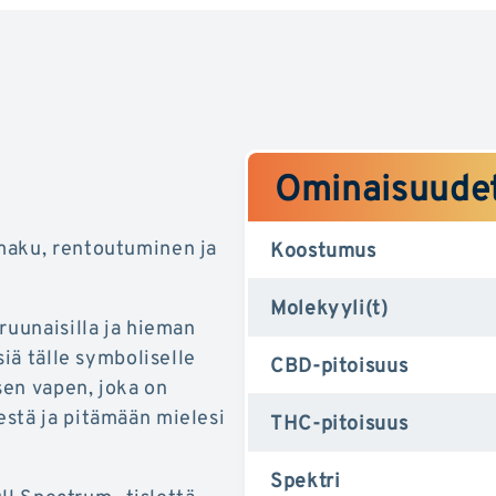
Ominaisuude
maku, rentoutuminen ja
Koostumus
Molekyyli(t)
ruunaisilla ja hieman
siä tälle symboliselle
CBD-pitoisuus
sen vapen, joka on
estä ja pitämään mielesi
THC-pitoisuus
Spektri