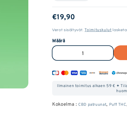
Tavallinen
€19,90
hinta
Toimituskulut
Verot sisältyvät.
lasketa
Määrä
Vähennä
Lisää
Amnesia
Amnesia
CBD
CBD
patruunan
patruun
Ilmainen toimitus alkaen 59 € ✦ Tila
määrää
määrää
huom
Kokoelma :
,
CBD patruunat
Puff THC