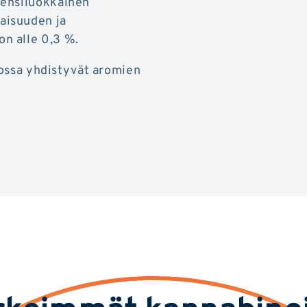
 ensiluokkainen
aisuuden ja
n alle 0,3 %.
 jossa yhdistyvät aromien