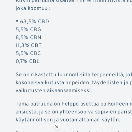
Kukin patruuna sisältää 1 ml erittäin tiivistä F
joka koostuu :
* 63,5% CBD
5,5% CBG
8,5% CBN
11,3% CBT
5,5% CBC
0,7% CBL
Se on rikastettu luonnollisilla terpeeneillä, j
kokonaisvaikutusta nopeiden, täydellisten ja 
vaikutusten aikaansaamiseksi.
Tämä patruuna on helppo asettaa paikoilleen
ansiosta, ja se on yhteensopiva sopivien paris
käytännöllisen ja vuotamattoman käytön.