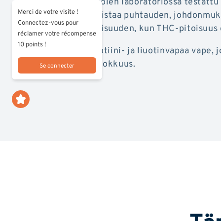
Kolmannen osapuolen laboratoriossa testattu
Merci de votre visite !
hampputisle varmistaa puhtauden, johdonmuk
Connectez-vous pour
vaatimustenmukaisuuden, kun THC-pitoisuus o
réclamer votre récompense
10 points !
Luonnollinen, nikotiini- ja liuotinvapaa vape,
voimakkuus ja tehokkuus.
Se connecter