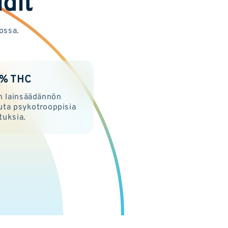
dit
ossa.
2% THC
n lainsäädännön
uta psykotrooppisia
tuksia.