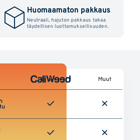
Huomaamaton pakkaus
Neutraali, hajuton pakkaus takaa
täydellisen luottamuksellisuuden.
Muut
n
tu
a