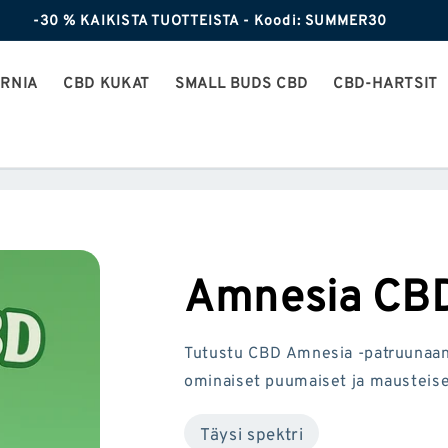
-30 % KAIKISTA TUOTTEISTA - Koodi: SUMMER30
ORNIA
CBD KUKAT
SMALL BUDS CBD
CBD-HARTSIT
Amnesia CBD
Tutustu CBD Amnesia -patruunaan, 
ominaiset puumaiset ja mausteise
Täysi spektri