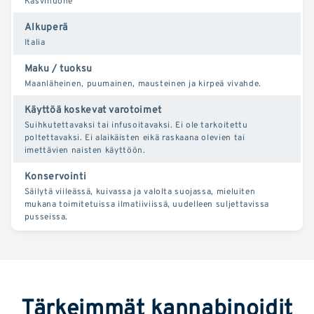
Kasvihuone
Alkuperä
Italia
Maku / tuoksu
Maanläheinen, puumainen, mausteinen ja kirpeä vivahde.
Käyttöä koskevat varotoimet
Suihkutettavaksi tai infusoitavaksi. Ei ole tarkoitettu
poltettavaksi. Ei alaikäisten eikä raskaana olevien tai
imettävien naisten käyttöön.
Konservointi
Säilytä viileässä, kuivassa ja valolta suojassa, mieluiten
mukana toimitetuissa ilmatiiviissä, uudelleen suljettavissa
pusseissa.
Tärkeimmät kannabinoidit