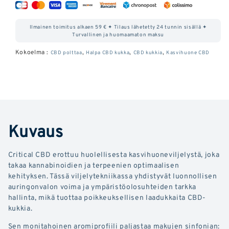
CBDn
CBD
määrää
määrää
Ilmainen toimitus alkaen 59 € ✦ Tilaus lähetetty 24 tunnin sisällä ✦
Turvallinen ja huomaamaton maksu
Kokoelma :
,
,
,
CBD polttaa
Halpa CBD kukka
CBD kukkia
Kasvihuone CBD
Kuvaus
Critical CBD erottuu huolellisesta kasvihuoneviljelystä, joka
takaa kannabinoidien ja terpeenien optimaalisen
kehityksen. Tässä viljelytekniikassa yhdistyvät luonnollisen
auringonvalon voima ja ympäristöolosuhteiden tarkka
hallinta, mikä tuottaa poikkeuksellisen laadukkaita CBD-
kukkia.
Sen monitahoinen aromiprofiili paljastaa makujen sinfonian: