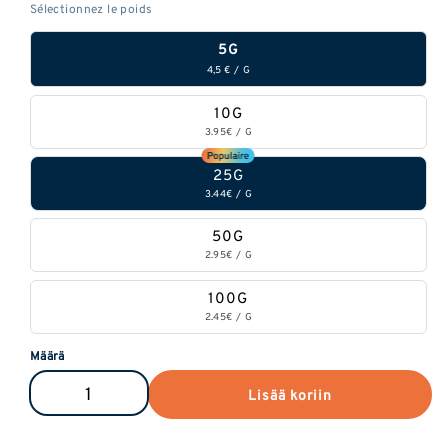
5G
4,5 €
/
G
10G
3.95€
/
G
25G
3.44€
/
G
50G
2.95€
/
G
100G
2.45€
/
G
Määrä
Lisää koriin
Vähennä
Lisää
Critical
Critical