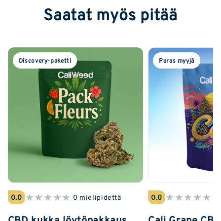
Saatat myös pitää
Discovery-paketti
Paras myyjä
★
★
★
★
★
★
★
★
★
★
0.0
0 mielipidettä
0.0
0 
CBD kukka löytöpakkaus
Cali Grape CB