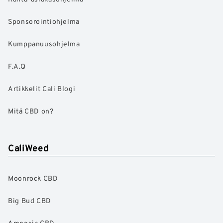
Sponsorointiohjelma
Kumppanuusohjelma
F.A.Q
Artikkelit Cali Blogi
Mitä CBD on?
CaliWeed
Moonrock CBD
Big Bud CBD
Amnesia CBD