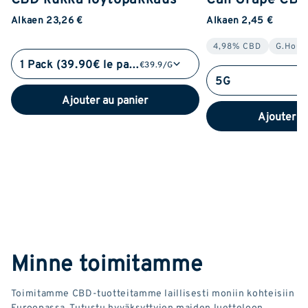
Alkaen 23,26 €
Alkaen 2,45 €
4,98% CBD
G.Hous
1 Pack (39.90€ le pack)
€39.9/G
5G
Ajouter au panier
Ajouter a
Minne toimitamme
Toimitamme CBD-tuotteitamme laillisesti moniin kohteisiin
Euroopassa. Tutustu hyväksyttyjen maiden luetteloon