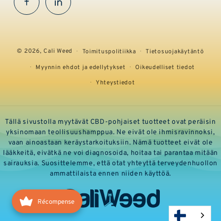
Facebook
InstaGram
© 2026,
Cali Weed
Toimituspolitiikka
Tietosuojakäytäntö
Myynnin ehdot ja edellytykset
Oikeudelliset tiedot
Yhteystiedot
Tällä sivustolla myytävät CBD-pohjaiset tuotteet ovat peräisin
yksinomaan teollisuushamppua. Ne eivät ole ihmisravinnoksi,
vaan ainoastaan keräystarkoituksiin. Nämä tuotteet eivät ole
lääkkeitä, eivätkä ne voi diagnosoida, hoitaa tai parantaa mitään
sairauksia. Suosittelemme, että otat yhteyttä terveydenhuollon
ammattilaista ennen niiden käyttöä.
Récompense