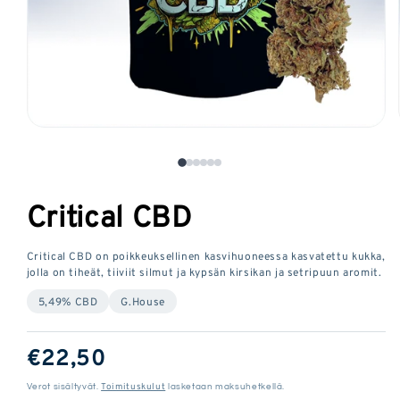
Avaa
media
1
modaalisessa
Critical CBD
ikkunassa
Critical CBD on poikkeuksellinen kasvihuoneessa kasvatettu kukka,
jolla on tiheät, tiiviit silmut ja kypsän kirsikan ja setripuun aromit.
5,49% CBD
G.House
Tavallinen
€22,50
hinta
Toimituskulut
Verot sisältyvät.
lasketaan maksuhetkellä.