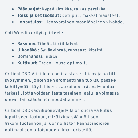
Päänuarjat:
Kypsä kirsikka, raikas persikka.
Toissijaiset tuoksut :
setripuu, makeat mausteet.
Lopputulos:
Hienovarainen maanläheinen vivahde.
Cali Weedin erityispiirteet :
Rakenne:
Tiheät, tiiviit latvat
Ulkonäkö :
Syvänvihreä, runsaasti kiteitä.
Dominanssi:
Indica
Kulttuuri:
Green House optimoitu
Critical CBD Viinille on ominaista sen hidas ja hallittu
kypsyminen, jolloin sen aromaattinen tuoksu pääsee
kehittymään täydellisesti. Jokainen erä analysoidaan
tarkasti, jotta voidaan taata tasainen laatu ja voimassa
olevan lainsäädännön noudattaminen.
Critical CBDKasvihuoneviljelyllä on suora vaikutus
lopulliseen laatuun, mikä takaa säännöllisen
trikomituotannon ja luonnollisten kannabinoidien
optimaalisen pitoisuuden ilman eristeitä.