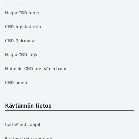
Halpa CBD hartsi
CBD tupakointiin
CBD Patruunat
Halpa CBD-öljy
Huile de CBD pressée à froid
CBD uneen
Käytännön tietoa
Cali Weed Lahjat
Kanta-asiakasohjelma