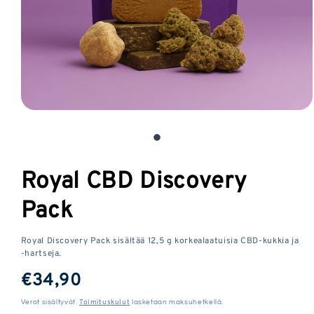
Avaa
media
1
modaalisessa
Royal CBD Discovery
ikkunassa
Pack
Royal Discovery Pack sisältää 12,5 g korkealaatuisia CBD-kukkia ja
-hartseja.
Tavallinen
€34,90
hinta
Toimituskulut
Verot sisältyvät.
lasketaan maksuhetkellä.