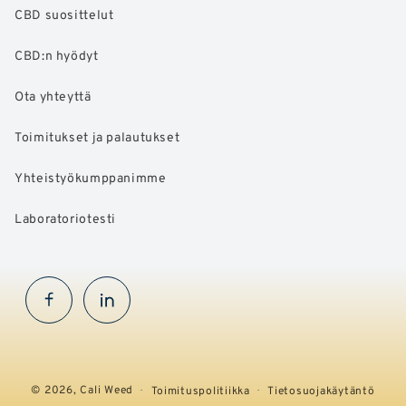
CBD suosittelut
CBD:n hyödyt
Ota yhteyttä
Toimitukset ja palautukset
Yhteistyökumppanimme
Laboratoriotesti
Facebook
InstaGram
© 2026,
Cali Weed
Toimituspolitiikka
Tietosuojakäytäntö