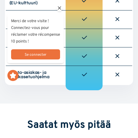
(EU-kulttuuri)
Valittu korkealaatuinen
Merci de votre visite !
Connectez-vous pour
réclamer votre récompense
Huomaamaton, siisti
pakkaus
10 points !
Se connecter
Nopea & ilmainen
toimitus
Kanta-asiakas- ja
asiakasetuohjelma
Saatat myös pitää