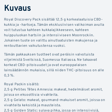
Kuvaus
Royal Discovery Pack sisältää 12,5 g korkealaatuisia CBD-
kukkia ja -hartseja. Tämän eksklusiivisen valikoiman avulla
voit tutustua kahteen kukkalajikkeeseen, kahteen
huippuluokan hartsiin ja intensiiviseen Moonrockiin.
Jokainen tuote on valittu ainutlaatuisten makujensa ja
rentouttavien vaikutustensa vuoksi.
Tämän pakkauksen tuotteet ovat peräisin valvotuista
viljelmistä Sveitsissä, Suomessa Italiassa. Ne takaavat
korkeat CBD-pitoisuudet ja ovat eurooppalaisen
lainsäädännön mukaisia, sillä niiden THC-pitoisuus on alle
0,3 %.
Royal Packin sisältö:
2,5 g Petites Têtes Amnesia: makeat, hedelmäiset aromit,
joissa on eksoottisia vivahteita.
2,5 g Gelato: makeat, gourmand-makuiset aromit, joissa on
vivahteita keksistä ja mausteista.
2,5 g Golden Static: sulava pihka, jossa on intensiivisiä,