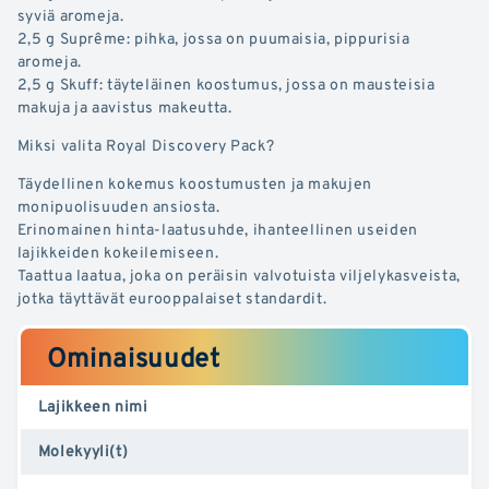
syviä aromeja.
2,5 g Suprême: pihka, jossa on puumaisia, pippurisia
aromeja.
2,5 g Skuff: täyteläinen koostumus, jossa on mausteisia
makuja ja aavistus makeutta.
Miksi valita Royal Discovery Pack?
Täydellinen kokemus koostumusten ja makujen
monipuolisuuden ansiosta.
Erinomainen hinta-laatusuhde, ihanteellinen useiden
lajikkeiden kokeilemiseen.
Taattua laatua, joka on peräisin valvotuista viljelykasveista,
jotka täyttävät eurooppalaiset standardit.
Ominaisuudet
Lajikkeen nimi
Molekyyli(t)