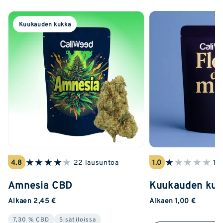
Kuukauden kukka
★
★
★
★
★
★
★
★
★
★
4.8
22 lausuntoa
1.0
1 
Amnesia CBD
Kuukauden ku
Alkaen 2,45 €
Alkaen 1,00 €
7,30 % CBD
Sisätiloissa