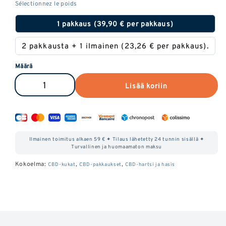
1 pakkaus (39,90 € per pakkaus)
2 pakkausta + 1 ilmainen (23,26 € per pakkaus).
Määrä
Lisää koriin
Vähennä
Kasvata
Royal
Royal
CBD
CBD
Discovery
Discovery
Ilmainen toimitus alkaen 59 € ✦ Tilaus lähetetty 24 tunnin sisällä ✦
Packin
Packin
Turvallinen ja huomaamaton maksu
määrää.
määrää
Kokoelma:
,
,
CBD-kukat
CBD-pakkaukset
CBD-hartsi ja hasis