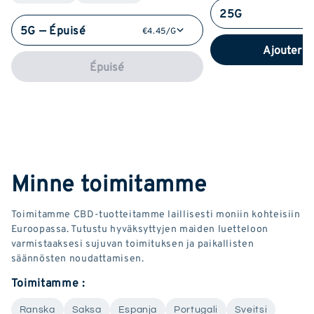
25G
5G — Épuisé
€4.45/G
Ajouter a
Épuisé
Minne toimitamme
Toimitamme CBD-tuotteitamme laillisesti moniin kohteisiin
Euroopassa. Tutustu hyväksyttyjen maiden luetteloon
varmistaaksesi sujuvan toimituksen ja paikallisten
säännösten noudattamisen.
Toimitamme :
Ranska
Saksa
Espanja
Portugali
Sveitsi