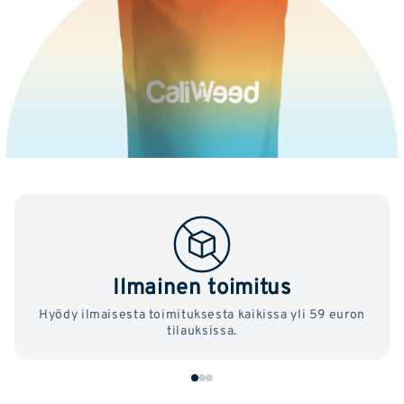
Ilmainen toimitus
Hyödy ilmaisesta toimituksesta kaikissa yli 59 euron
tilauksissa.