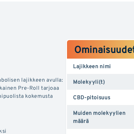
Ominaisuude
Lajikkeen nimi
olisen lajikkeen avulla:
Molekyyli(t)
okainen Pre-Roll tarjoaa
onipuolista kokemusta
CBD-pitoisuus
Muiden molekyylien
määrä
ksi