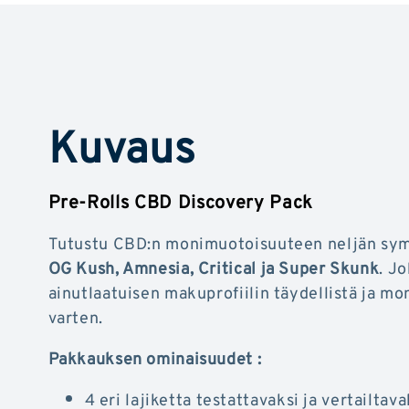
Kuvaus
Pre-Rolls CBD Discovery Pack
Tutustu CBD:n monimuotoisuuteen neljän symb
OG Kush, Amnesia, Critical ja Super Skunk
. J
ainutlaatuisen makuprofiilin täydellistä ja m
varten.
Pakkauksen ominaisuudet :
4 eri lajiketta testattavaksi ja vertailtava