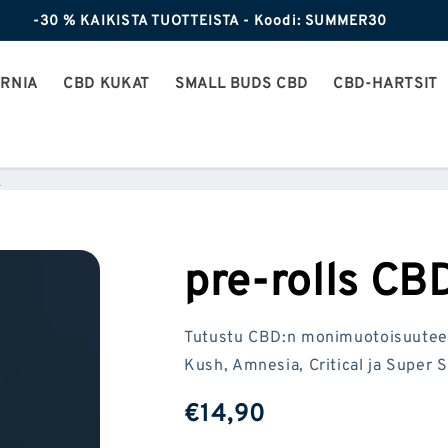
-30 % KAIKISTA TUOTTEISTA - Koodi: SUMMER30
ORNIA
CBD KUKAT
SMALL BUDS CBD
CBD-HARTSIT
k
pre-rolls CB
Tutustu CBD:n monimuotoisuuteen 
Kush, Amnesia, Critical ja Super 
Tavallinen
€14,90
hinta