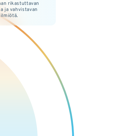
aan rikastuttavan
oa ja vahvistavan
ilmiötä.