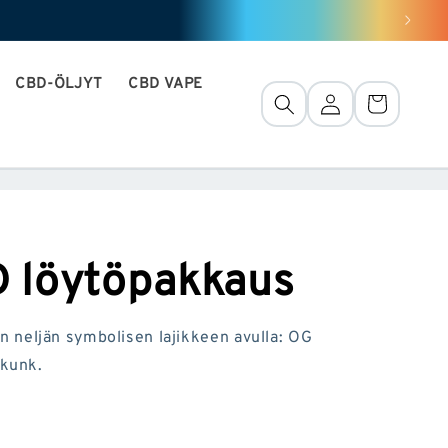
CBD-ÖLJYT
CBD VAPE
Yhteys
Kori
D löytöpakkaus
neljän symbolisen lajikkeen avulla: OG
Skunk.