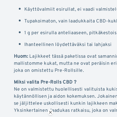
Käyttövalmiit esirullat, ei vaadi valmiste
Tupakoimaton, vain laadukkaita CBD-kuk
1 g per esirulla anteliaaseen, pitkäkesto
Ihanteellinen löydettäväksi tai lahjaksi
Huom:
Lajikkeet tässä paketissa ovat samanni
mallistomme kukat, mutta ne ovat peräisin eri
joka on omistettu Pre-Rollsille.
Miksi valita Pre-Rolls CBD ?
Ne on valmistettu huolellisesti valituista kuki
käytännöllisen ja aidon kokemuksen. Jokainen
se jäljittelee uskollisesti kunkin lajikkeen ma
Yksinkertainen, laadukas ratkaisu, joka on val