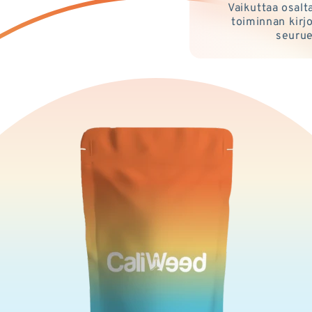
Vaikuttaa osalt
toiminnan kirj
seurue