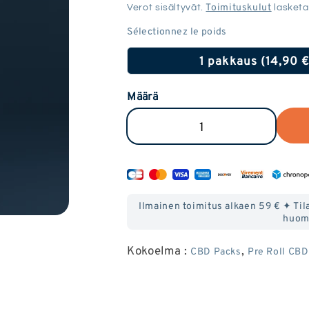
Toimituskulut
Verot sisältyvät.
lasketa
1 pakkaus (14,90 
Määrä
Vähennä
Lisää
pre-
pre-
rolls
rolls
CBD
CBD
Ilmainen toimitus alkaen 59 € ✦ Tila
määrää
määrää
huom
pre-
pre-
Kokoelma :
,
CBD Packs
Pre Roll CBD
rolls
rolls
CBD
CBD