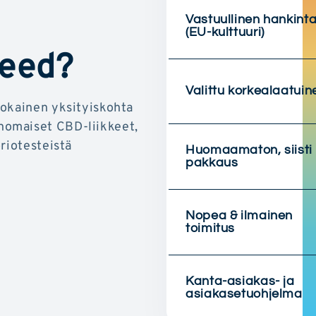
Vastuullinen hankint
(EU-kulttuuri)
Weed?
Valittu korkealaatuin
jokainen yksityiskohta
nomaiset CBD-liikkeet,
riotesteistä
Huomaamaton, siisti
pakkaus
Nopea & ilmainen
toimitus
Kanta-asiakas- ja
asiakasetuohjelma