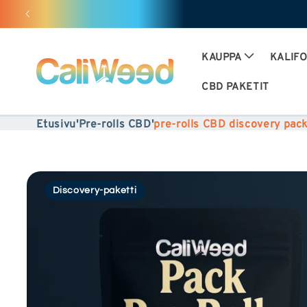
Jätä
huomiotta
ja
KAUPPA
KALIF
siirry
CBD PAKETIT
sisältöön
Etusivu
'
Pre-rolls CBD
'
pre-rolls CBD discovery pac
Siirry
Discovery-paketti
tuotetietoihin