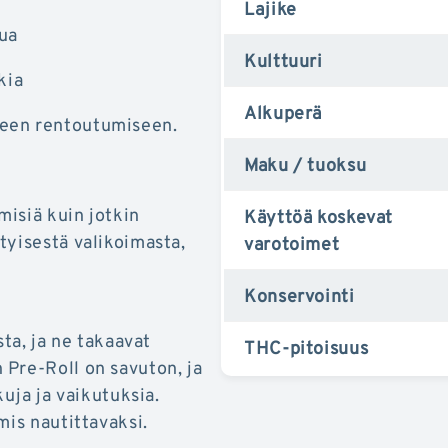
Lajike
lua
Kulttuuri
kia
Alkuperä
iseen rentoutumiseen.
Maku / tuoksu
misiä kuin jotkin
Käyttöä koskevat
tyisestä valikoimasta,
varotoimet
Konservointi
sta, ja ne takaavat
THC-pitoisuus
 Pre-Roll on savuton, ja
kuja ja vaikutuksia.
mis nautittavaksi.